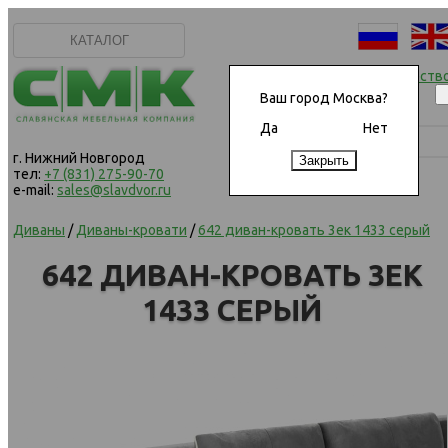
КАТАЛОГ
Начать сотрудничеств
Ваш город Москва?
Да
Нет
г. Нижний Новгород
тел:
+7 (831) 275-90-70
e-mail:
sales@slavdvor.ru
Диваны
/
Диваны-кровати
/
642 диван-кровать 3ек 1433 серый
642 ДИВАН-КРОВАТЬ 3ЕК
1433 СЕРЫЙ