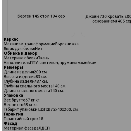
Берген 145 стол 194 сер
Джови 730 Кровать 200
основанием) 485 с
Каркас
Механизм трансформации
Еврокнижка
Ящик для белья
Нет
Обивка и декор
Материал обивки
Ткань
Наполнитель
ППУ, синтепон, пружины «змейка»
Размеры
Длина изделия
200 см.
Высота изделия
83 см.
Глубина изделия
87 см.
Глубина спального места
140 см.
Длина спального места
140 см.
Упаковка
Вес брутто
67 кг кг.
Вес нетто
65 кг кг.
Габарит упаковки ШхГхВ
75х40х200. см.
Гарантия
331 диван-кровать
331диван-кровать
Гарантийный срок
18
Б-1,5ек-1,5ек-1,5пф-БПф 1480
Б-1,5ек-1,5ек-1,5пф-БПф
Фасад
бирюзовый
графитовый
Материал фасада
ЛДСП