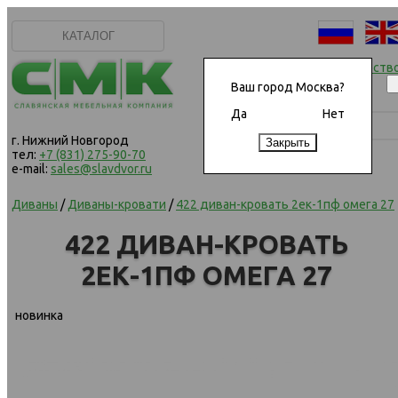
КАТАЛОГ
Начать сотрудничеств
Ваш город Москва?
Да
Нет
г. Нижний Новгород
тел:
+7 (831) 275-90-70
e-mail:
sales@slavdvor.ru
Диваны
/
Диваны-кровати
/
422 диван-кровать 2ек-1пф омега 27
422 ДИВАН-КРОВАТЬ
2ЕК-1ПФ ОМЕГА 27
новинка