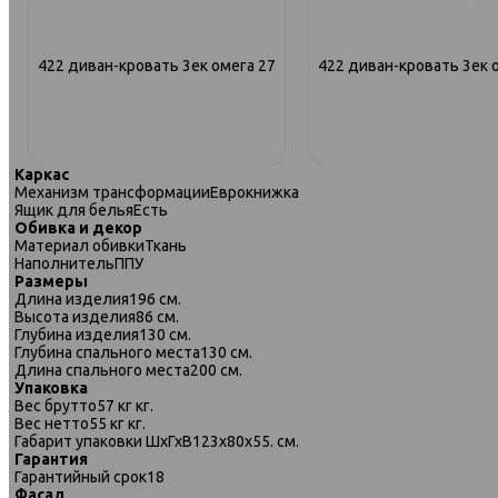
422 диван-кровать 3ек омега 27
422 диван-кровать 3ек 
а
Каркас
Механизм трансформации
Еврокнижка
Ящик для белья
Есть
Обивка и декор
Материал обивки
Ткань
Наполнитель
ППУ
Размеры
Длина изделия
196 см.
Высота изделия
86 см.
Глубина изделия
130 см.
Глубина спального места
130 см.
Длина спального места
200 см.
Упаковка
Вес брутто
57 кг кг.
Вес нетто
55 кг кг.
Габарит упаковки ШхГхВ
123х80х55. см.
Гарантия
422 диван-кровать 2ек-1пф омега
422 диван-кровать 2ек-1п
Гарантийный срок
18
27
29
Фасад