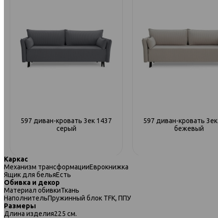
597 диван-кровать 3ек 1437
597 диван-кровать 3ек
серый
бежевый
Каркас
Механизм трансформации
Еврокнижка
Ящик для белья
Есть
Обивка и декор
Материал обивки
Ткань
Наполнитель
Пружинный блок TFK, ППУ
Размеры
Длина изделия
225 см.