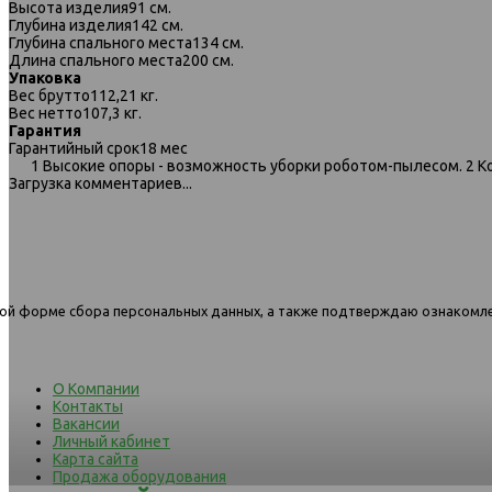
Высота изделия
91 см.
Глубина изделия
142 см.
Глубина спального места
134 см.
Длина спального места
200 см.
Упаковка
Вес брутто
112,21 кг.
Вес нетто
107,3 кг.
Гарантия
Гарантийный срок
18 мес
597 угловой диван-кровать
597 угловой диван-кров
1 Высокие опоры - возможность уборки роботом-пылесом. 2 
1.5ек-1.5пф 1438 бежевый
1.5ек-1.5пф 1439 светло-
Загрузка комментариев...
нной форме сбора персональных данных, а также подтверждаю ознакомл
О Компании
Контакты
Вакансии
Личный кабинет
Карта сайта
Продажа оборудования