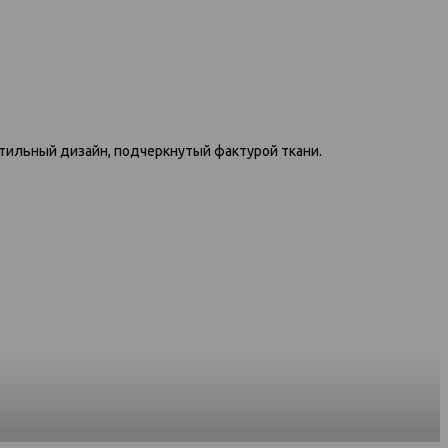
597 диван-кровать 3ек 1437
ван-кровать
тильный дизайн, подчеркнутый фактурой ткани.
серый
440 тёмно-
вый