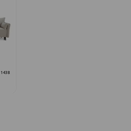
 1438
597 диван-кровать 3ек 1439
597 диван-кро
светло-серый
темно-б