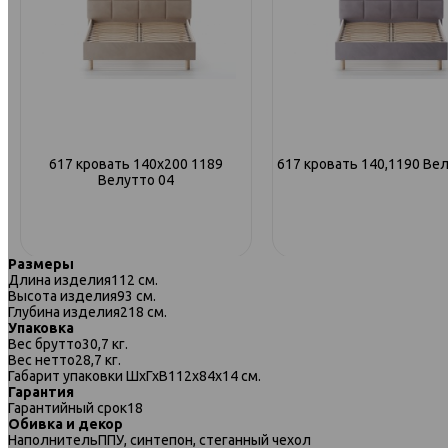
617 кровать 140х200 1189
617 кровать 140,1190 Ве
Велутто 04
Размеры
Длина изделия
112 см.
Высота изделия
93 см.
Глубина изделия
218 см.
Упаковка
Вес брутто
30,7 кг.
Вес нетто
28,7 кг.
Габарит упаковки ШхГхВ
112х84х14 см.
Гарантия
Гарантийный срок
18
Обивка и декор
Наполнитель
ППУ, синтепон, стеганный чехол