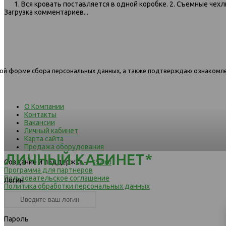
1. Вся кровать поставляется в одной коробке. 2. Съемные чех
Загрузка комментариев...
617 кровать 160х200 906 Велутто
617 кровать 90х200 1189 В
32
04
нной форме сбора персональных данных, а также подтверждаю ознакомл
О Компании
Контакты
Вакансии
Личный кабинет
Карта сайта
Продажа оборудования
ЛИЧНЫЙ КАБИНЕТ*
Создание и поддержка —
r52.ru
Программа для партнеров
Пользовательское соглашение
Логин
Политика обработки персональных данных
Реквизиты
Пароль