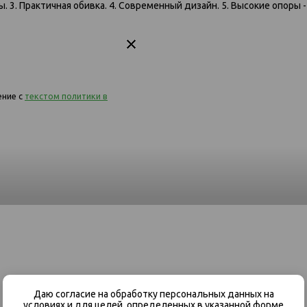
лы. 3. Практичная обивка. 4. Современный дизайн. 5. Высокие опор
елутто
617 кровать 90х200 1190 Велутто
617 кровать 90х20
09
19
ение с
текстом политики в
Даю согласие на обработку персональных данных на
условиях и для целей, определенных в указанной форме