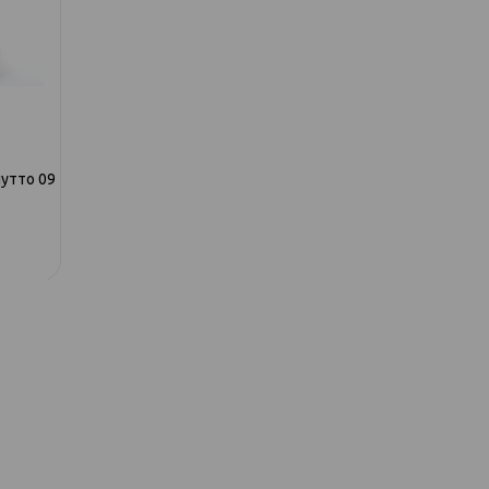
лутто 09
617 кровать 140, 1191 Велутто 19
617 кровать 140,