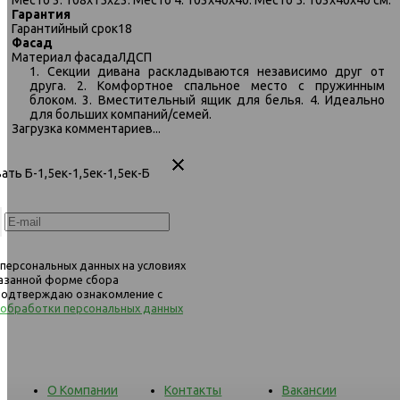
Гарантия
331 диван-кровать Б-2ек-1,5пф-
331 диван-кровать
Гарантийный срок
18
БПф 1482 коричневый
Б-1,5ек-1,5ек-1,5ек-Б 1064
Фасад
серый
Материал фасада
ЛДСП
1. Секции дивана раскладываются независимо друг от
друга. 2. Комфортное спальное место с пружинным
блоком. 3. Вместительный ящик для белья. 4. Идеально
для больших компаний/семей.
Загрузка комментариев...
ать Б-1,5ек-1,5ек-1,5ек-Б
 персональных данных на условиях
казанной форме сбора
 подтверждаю ознакомление с
 обработки персональных данных
О Компании
Контакты
Вакансии