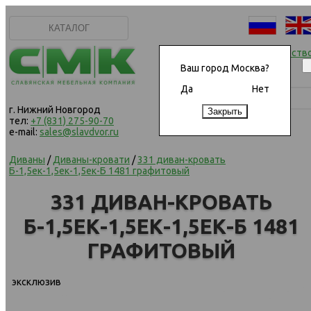
КАТАЛОГ
Начать сотрудничеств
Ваш город Москва?
Да
Нет
г. Нижний Новгород
тел:
+7 (831) 275-90-70
e-mail:
sales@slavdvor.ru
Диваны
/
Диваны-кровати
/
331 диван-кровать
Б-1,5ек-1,5ек-1,5ек-Б 1481 графитовый
331 ДИВАН-КРОВАТЬ
Б-1,5ЕК-1,5ЕК-1,5ЕК-Б 1481
ГРАФИТОВЫЙ
эксклюзив