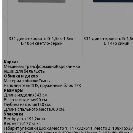
331 диван-кровать Б-1,5ек-1,5ек-
331 диван-кровать Б-1,5
Б 1064 светло-серый
Б 1476 синий
Каркас
Механизм трансформации
Еврокнижка
Ящик для белья
Есть
Обивка и декор
Материал обивки
Ткань
Наполнитель
ППУ, пружинный блок TFK
Размеры
Длина изделия
343 см.
Высота изделия
90 см.
Глубина изделия
120 см.
Длина спального места
300 см.
Упаковка
Вес брутто
191,2кг кг.
Вес нетто
177 кг кг.
Габарит упаковки ШхГхВ
Место 1: 117х32х511. Место 2: 108х15х23
Место 3: 108х15х23. Место 4: 103х40х40. Место 5: 103х40х40 см.