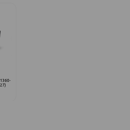
 1360-
542 диван-кровать 3ек 1361-
542 диван-кров
27)
светло-серый(omega-29)
зеленый(o