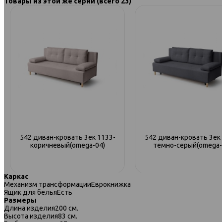
Товары из этой же серии (всего 23)
542 диван-кровать 3ек 1133-
542 диван-кровать 3ек
коричневый(omega-04)
темно-серый(omega-
Каркас
Механизм трансформации
Еврокнижка
Ящик для белья
Есть
Размеры
Длина изделия
200 см.
Высота изделия
83 см.