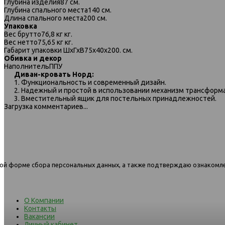
Глубина изделия
87 см.
Глубина спального места
140 см.
Длина спального места
200 см.
Упаковка
Вес брутто
76,8 кг кг.
Вес нетто
75,65 кг кг.
Габарит упаковки ШхГхВ
75х40х200. см.
Обивка и декор
Наполнитель
ППУ
Диван-кровать Норд:
1. Функциональность и современный дизайн.
542 диван-кровать 2ек-1пф 194
542 диван-кровать 2ек-1п
2. Надежный и простой в использовании механизм трансформ
сер
3. Вместительный ящик для постельных принадлежностей.
Загрузка комментариев...
нной форме сбора персональных данных, а также подтверждаю ознакомл
О Компании
Контакты
Вакансии
Личный кабинет