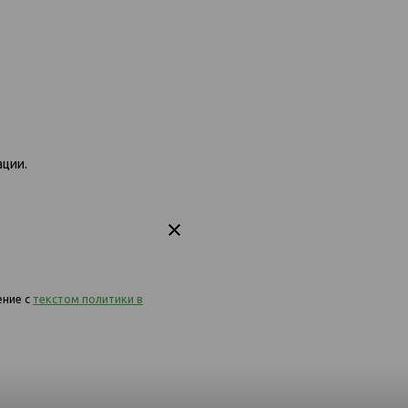
ф 627
542 диван-кровать 2ек-1пф Омега
542 диван-кровать
ации.
04
27
ение с
текстом политики в