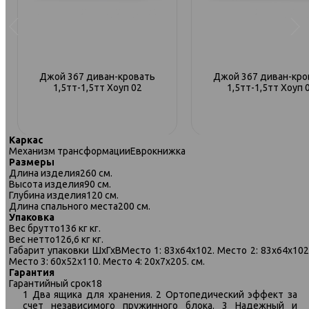
Джой 367 диван-кровать
Джой 367 диван-кро
1,5тт-1,5тт Хоуп 02
1,5тт-1,5тт Хоуп 
Каркас
Механизм трансформации
Еврокнижка
Размеры
Длина изделия
260 см.
Высота изделия
90 см.
Глубина изделия
120 см.
Длина спального места
200 см.
Упаковка
Вес брутто
136 кг кг.
Вес нетто
126,6 кг кг.
Габарит упаковки ШхГхВ
Место 1: 83х64х102. Место 2: 83х64х102
Место 3: 60х52х110. Место 4: 20х7х205. см.
Гарантия
Гарантийный срок
18
1 Два ящика для хранения. 2 Ортопедический эффект за
счет независимого пружинного блока. 3 Надежный и