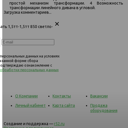
простой механизм трансформации. 4 Возможность
264 диван-кровать
264 угловой диван-кро
трансформации линейного дивана в угловой.
1.5ек-1.5ек-1.5ек 1367 серо-
1.5ек-1.5ек-1.5пф 1367 
Загрузка комментариев...
голубой
голубой
вать 1,5тт-1,5тт 850 светло-
 персональных данных на условиях
казанной форме сбора
 подтверждаю ознакомление с
 обработки персональных данных
О Компании
Контакты
Вакансии
Личный кабинет
Карта сайта
Продажа
оборудования
Создание и поддержка —
r52.ru