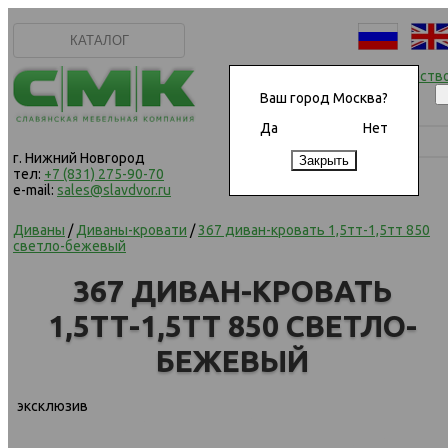
КАТАЛОГ
Начать сотрудничеств
Ваш город Москва?
Да
Нет
г. Нижний Новгород
тел:
+7 (831) 275-90-70
e-mail:
sales@slavdvor.ru
Диваны
/
Диваны-кровати
/
367 диван-кровать 1,5тт-1,5тт 850
светло-бежевый
367 ДИВАН-КРОВАТЬ
1,5ТТ-1,5ТТ 850 СВЕТЛО-
БЕЖЕВЫЙ
эксклюзив