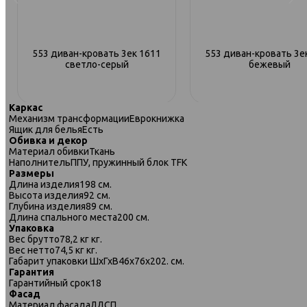
553 диван-кровать 3ек 1611
553 диван-кровать 3е
светло-серый
бежевый
Каркас
Механизм трансформации
Еврокнижка
Ящик для белья
Есть
Обивка и декор
Материал обивки
Ткань
Наполнитель
ППУ, пружинный блок TFK
Размеры
Длина изделия
198 см.
Высота изделия
92 см.
Глубина изделия
89 см.
Длина спального места
200 см.
Упаковка
Вес брутто
78,2 кг кг.
Вес нетто
74,5 кг кг.
Габарит упаковки ШхГхВ
46х76х202. см.
Гарантия
Гарантийный срок
18
553 диван-кровать 3ек 1614 синий
553 диван-кровать 3ек 
Фасад
зеленый
Материал фасада
ЛДСП