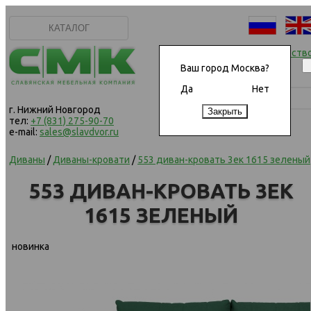
КАТАЛОГ
Начать сотрудничеств
Ваш город Москва?
Да
Нет
г. Нижний Новгород
тел:
+7 (831) 275-90-70
e-mail:
sales@slavdvor.ru
Диваны
/
Диваны-кровати
/
553 диван-кровать 3ек 1615 зеленый
553 ДИВАН-КРОВАТЬ 3ЕК
1615 ЗЕЛЕНЫЙ
новинка