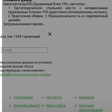
Наполнитель
ППУ,Пружинный блок TFK, синтепон
353 диван-кровать 3ек 1398
353 диван-кровать 3ек 
1 Ортопедическое спальное место с независимым
темно-серый
горчичный (Bergen New Mu
пружинным блоком TFK идентично полноценному матрасу.
2 Практичная обивка. 3 Функциональность и современный
дизайн.
Загрузка комментариев...
вать 3ек 1399 горчичный
 персональных данных на условиях
казанной форме сбора
 подтверждаю ознакомление с
 обработки персональных данных
О Компании
Контакты
Вакансии
Личный кабинет
Карта сайта
Продажа
оборудования