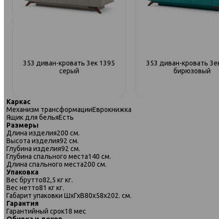
353 диван-кровать 3ек 1395
353 диван-кровать 3е
серый
бирюзовый
Каркас
Механизм трансформации
Еврокнижка
Ящик для белья
Есть
Размеры
Длина изделия
200 см.
Высота изделия
92 см.
Глубина изделия
92 см.
Глубина спального места
140 см.
Длина спального места
200 см.
Упаковка
Вес брутто
82,5 кг кг.
Вес нетто
81 кг кг.
Габарит упаковки ШхГхВ
80х58х202. см.
Гарантия
Гарантийный срок
18 мес
Обивка и декор