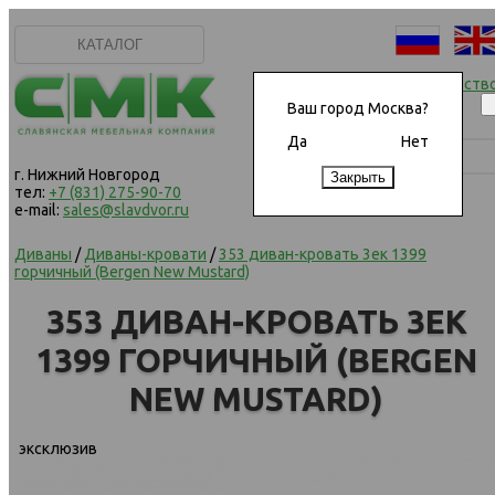
КАТАЛОГ
Начать сотрудничеств
Ваш город Москва?
Да
Нет
г. Нижний Новгород
тел:
+7 (831) 275-90-70
e-mail:
sales@slavdvor.ru
Диваны
/
Диваны-кровати
/
353 диван-кровать 3ек 1399
горчичный (Bergen New Mustard)
353 ДИВАН-КРОВАТЬ 3ЕК
1399 ГОРЧИЧНЫЙ (BERGEN
NEW MUSTARD)
эксклюзив