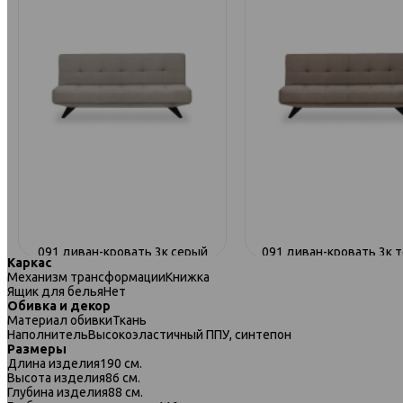
091 диван-кровать 3к серый
091 диван-кровать 3к 
Каркас
бежевый
Механизм трансформации
Книжка
Ящик для белья
Нет
Обивка и декор
Материал обивки
Ткань
Наполнитель
Высокоэластичный ППУ, синтепон
Размеры
Длина изделия
190 см.
Высота изделия
86 см.
Глубина изделия
88 см.