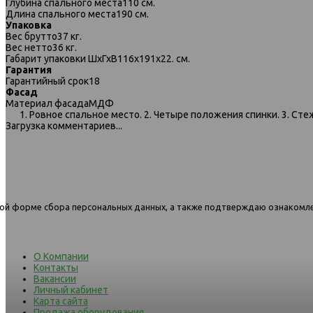
Глубина спального места
110 см.
Длина спального места
190 см.
Упаковка
Вес брутто
37 кг.
Вес нетто
36 кг.
Габарит упаковки ШхГхВ
116х191х22. см.
Гарантия
Гарантийный срок
18
091 диван-кровать 3к 840 синий
091 диван-кровать 3к 841 с
Фасад
серый
Материал фасада
МДФ
1. Ровное спальное место. 2. Четыре положения спинки. 3. Ст
Загрузка комментариев...
нной форме сбора персональных данных, а также подтверждаю ознакомл
О Компании
Контакты
Вакансии
Личный кабинет
Карта сайта
Продажа оборудования