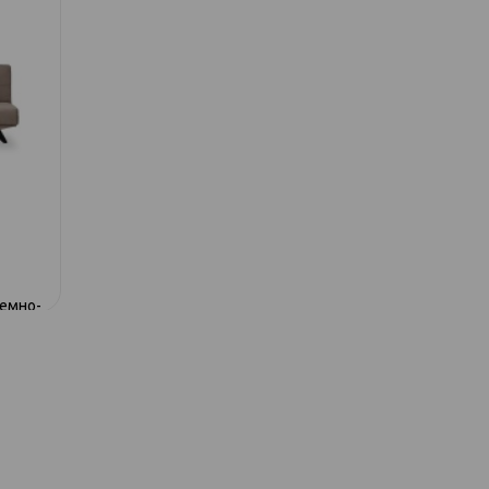
091 диван-кр
темно-
091 диван-кровать 3к коричневый