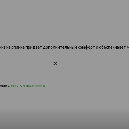
ветло-
ежка на спинке придает дополнительный комфорт и обеспечивает мя
091 диван-кровать 3к 1174 серый
091 диван-кровать 
бежев
ение с
текстом политики в