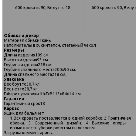
600 кровать 90, Велутто 18
600 кровать 90, Велу
Обивка и декор
Материал обивки
Ткань
Наполнитель
ППУ, синтепон, стеганный чехол
Размеры
Длина изделия
109 см.
Высота изделия
93 см.
Глубина изделия
218 см.
Глубина спального места
200х90 см.
Длина спального места
218 см.
Упаковка
Вес брутто
30,7 кг.
Вес нетто
28,7 кг.
Габарит упаковки ШхГхВ
113х84х14. см.
Гарантия
Гарантийный срок
18
Каркас
600 кровать 140, Велутто 52
600 кровать 160, Велутт
Ящик для белья
Нет
1 Вся кровать поставляется в одной коробке. 2 Практичная
обивка. 3 Современный дизайн. 4 Высокие опоры -
возможность уборки роботом пылесосом.
Загрузка комментариев...