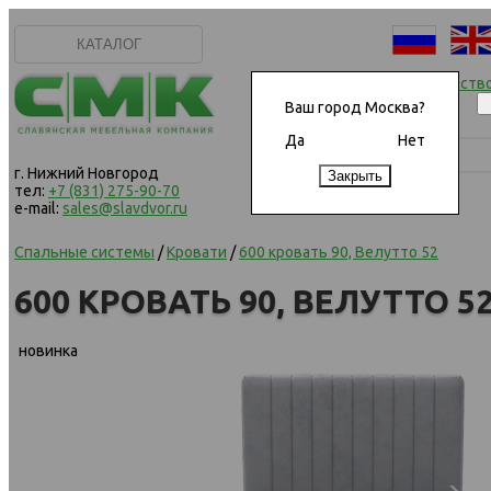
КАТАЛОГ
Начать сотрудничеств
Ваш город Москва?
Да
Нет
г. Нижний Новгород
тел:
+7 (831) 275-90-70
e-mail:
sales@slavdvor.ru
Спальные системы
/
Кровати
/
600 кровать 90, Велутто 52
600 КРОВАТЬ 90, ВЕЛУТТО 5
новинка