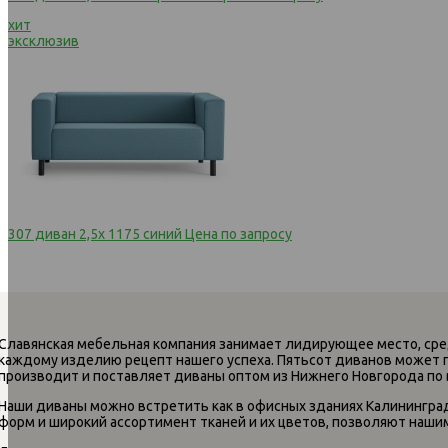
хит
эксклюзив
307 диван 2,5х 1175 синий
Цена по запросу
Славянская мебельная компания занимает лидирующее место, сре
каждому изделию рецепт нашего успеха. Пятьсот диванов может 
производит и поставляет диваны оптом из Нижнего Новгорода по 
Наши диваны можно встретить как в офисных зданиях Калининграда
форм и широкий ассортимент тканей и их цветов, позволяют наши