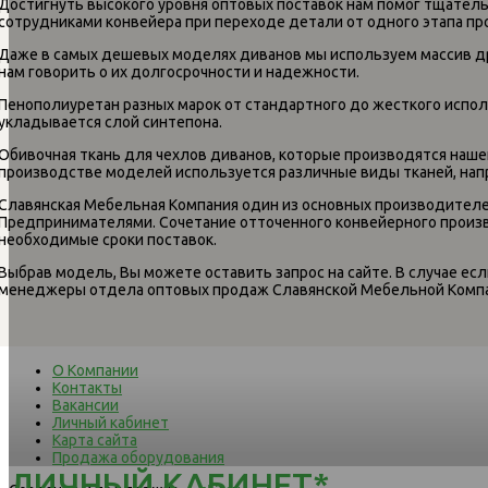
Достигнуть высокого уровня оптовых поставок нам помог тщател
сотрудниками конвейера при переходе детали от одного этапа про
Даже в самых дешевых моделях диванов мы используем массив др
нам говорить о их долгосрочности и надежности.
Пенополиуретан разных марок от стандартного до жесткого испол
укладывается слой синтепона.
Обивочная ткань для чехлов диванов, которые производятся наше
производстве моделей используется различные виды тканей, напр
Славянская Мебельная Компания один из основных производителе
Предпринимателями. Сочетание отточенного конвейерного произв
необходимые сроки поставок.
Выбрав модель, Вы можете оставить запрос на сайте. В случае ес
менеджеры отдела оптовых продаж Славянской Мебельной Компан
О Компании
Контакты
Вакансии
Личный кабинет
Карта сайта
Продажа оборудования
ЛИЧНЫЙ КАБИНЕТ*