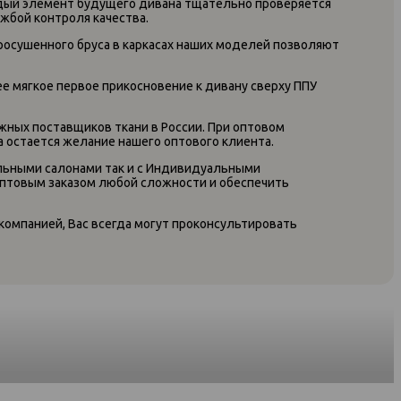
ждый элемент будущего дивана тщательно проверяется
жбой контроля качества.
росушенного бруса в каркасах наших моделей позволяют
е мягкое первое прикосновение к дивану сверху ППУ
жных поставщиков ткани в России. При оптовом
 остается желание нашего оптового клиента.
льными салонами так и с Индивидуальными
оптовым заказом любой сложности и обеспечить
 компанией, Вас всегда могут проконсультировать