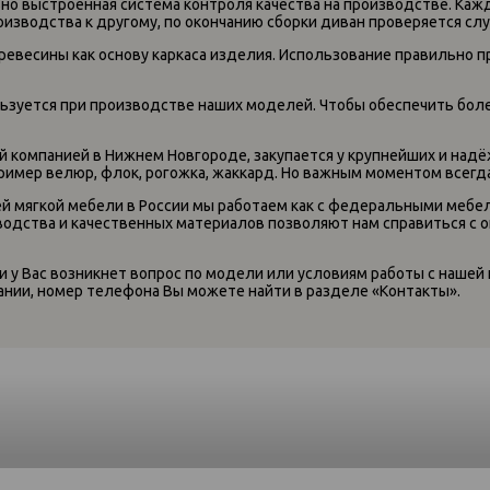
ьно выстроенная система контроля качества на производстве. Ка
изводства к другому, по окончанию сборки диван проверяется слу
евесины как основу каркаса изделия. Использование правильно п
ьзуется при производстве наших моделей. Чтобы обеспечить боле
й компанией в Нижнем Новгороде, закупается у крупнейших и надё
имер велюр, флок, рогожка, жаккард. Но важным моментом всегда
й мягкой мебели в России мы работаем как с федеральными мебе
одства и качественных материалов позволяют нам справиться с 
ли у Вас возникнет вопрос по модели или условиям работы с нашей
ии, номер телефона Вы можете найти в разделе «Контакты».