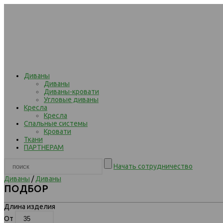
Диваны
Диваны
Диваны-кровати
Угловые диваны
Кресла
Кресла
Спальные системы
Кровати
Ткани
ПАРТНЕРАМ
Начать сотрудничество
Диваны
/
Диваны
ПОДБОР
Длина изделия
От