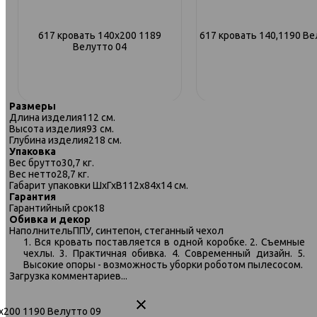
617 кровать 140х200 1189
617 кровать 140,1190 Ве
Велутто 04
Размеры
Длина изделия
112 см.
Высота изделия
93 см.
Глубина изделия
218 см.
Упаковка
Вес брутто
30,7 кг.
Вес нетто
28,7 кг.
Габарит упаковки ШхГхВ
112х84х14 см.
Гарантия
Гарантийный срок
18
Обивка и декор
Наполнитель
ППУ, синтепон, стеганный чехол
1. Вся кровать поставляется в одной коробке. 2. Съемные
чехлы. 3. Практичная обивка. 4. Современный дизайн. 5.
Высокие опоры - возможность уборки роботом пылесосом.
617 кровать 160х200 906 Велутто
617 кровать 90х200 1189 
Загрузка комментариев...
32
04
0х200 1190 Велутто 09