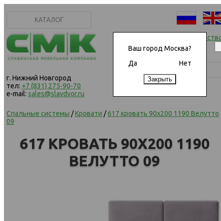
КАТАЛОГ
Начать сотрудничеств
Ваш город Москва?
Да
Нет
г. Нижний Новгород
тел:
+7 (831) 275-90-70
e-mail:
sales@slavdvor.ru
Спальные системы
/
Кровати
/
617 кровать 90х200 1190 Велутто
09
617 КРОВАТЬ 90Х200 1190
ВЕЛУТТО 09