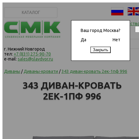
КАТАЛОГ
Начать сотрудничеств
Ваш город Москва?
Да
Нет
г. Нижний Новгород
тел:
+7 (831) 275-90-70
e-mail:
sales@slavdvor.ru
Диваны
/
Диваны-кровати
/
343 диван-кровать 2ек-1пф 996
343 ДИВАН-КРОВАТЬ
2ЕК-1ПФ 996