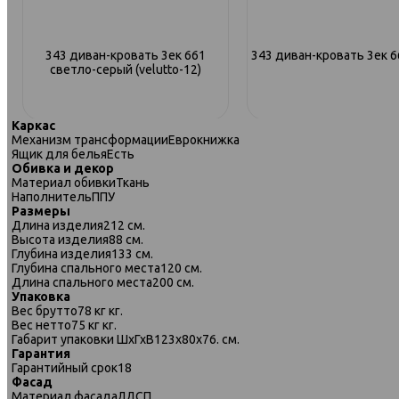
343 диван-кровать 3ек 661
343 диван-кровать 3ек 6
светло-серый (velutto-12)
Каркас
Механизм трансформации
Еврокнижка
Ящик для белья
Есть
Обивка и декор
Материал обивки
Ткань
Наполнитель
ППУ
Размеры
Длина изделия
212 см.
Высота изделия
88 см.
Глубина изделия
133 см.
Глубина спального места
120 см.
Длина спального места
200 см.
Упаковка
Вес брутто
78 кг кг.
Вес нетто
75 кг кг.
Габарит упаковки ШхГхВ
123х80х76. см.
Гарантия
343 диван-кровать 2ек-1пф 662
343 диван-кровать 2ек-1
Гарантийный срок
18
синий
сине-фиолетовый
Фасад
Материал фасада
ЛДСП