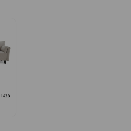
 1438
597 диван-кровать 3ек 1439
597 диван-кро
светло-серый
темно-б