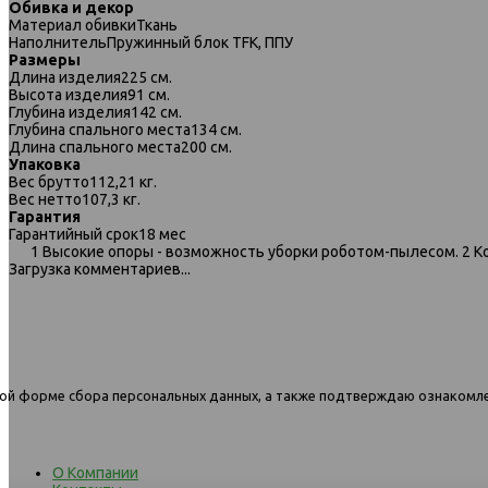
Обивка и декор
Материал обивки
Ткань
Наполнитель
Пружинный блок TFK, ППУ
Размеры
Длина изделия
225 см.
Высота изделия
91 см.
Глубина изделия
142 см.
Глубина спального места
134 см.
Длина спального места
200 см.
Упаковка
Вес брутто
112,21 кг.
Вес нетто
107,3 кг.
Гарантия
Гарантийный срок
18 мес
597 угловой диван-кровать
597 угловой диван-кров
1 Высокие опоры - возможность уборки роботом-пылесом. 2 
1.5ек-1.5пф 1438 бежевый
1.5ек-1.5пф 1439 светло-
Загрузка комментариев...
нной форме сбора персональных данных, а также подтверждаю ознакомл
О Компании