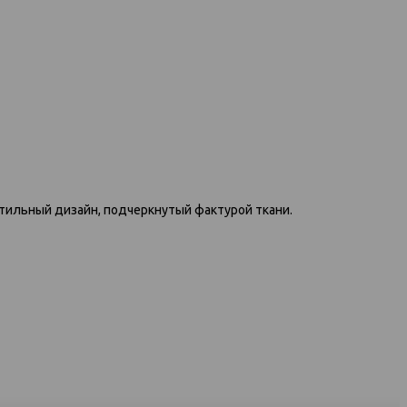
597 диван-кровать 3ек 1437
ван-кровать
тильный дизайн, подчеркнутый фактурой ткани.
серый
440 тёмно-
вый