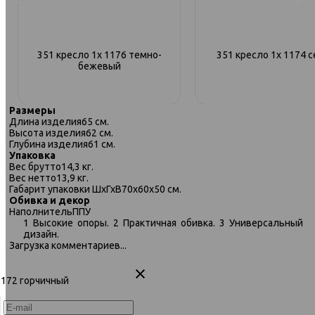
351 кресло 1х 1176 темно-
351 кресло 1х 1174 
бежевый
Размеры
Длина изделия
65 см.
Высота изделия
62 см.
Глубина изделия
61 см.
Упаковка
Вес брутто
14,3 кг.
Вес нетто
13,9 кг.
Габарит упаковки ШхГхВ
70х60х50 см.
Обивка и декор
Наполнитель
ППУ
1 Высокие опоры. 2 Практичная обивка. 3 Универсальный
дизайн.
Загрузка комментариев...
 1172 горчичный
351 кресло 1х 1173 темно-серый
Агата 351 кресло 1х 87 кор
320)