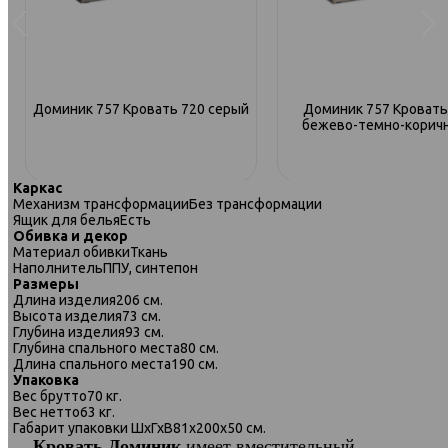
Доминик 757 Кровать 720 серый
Доминик 757 Кровать
бежево-темно-корич
Каркас
Механизм трансформации
Без трансформации
Ящик для белья
Есть
Обивка и декор
Материал обивки
Ткань
Наполнитель
ППУ, синтепон
Размеры
Длина изделия
206 см.
Высота изделия
73 см.
Глубина изделия
93 см.
Глубина спального места
80 см.
Длина спального места
190 см.
Упаковка
Вес брутто
70 кг.
Вес нетто
63 кг.
Габарит упаковки ШхГхВ
81х200х50 см.
Кровать Доминик
имеет
в
местительный