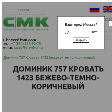
КАТАЛОГ
Начать сотрудничеств
Ваш город Москва?
Да
Нет
г. Нижний Новгород
тел:
+7 (831) 275-90-70
e-mail:
sales@slavdvor.ru
Доминик 757 Кровать 1423 бежево-темно-коричневый
ДОМИНИК 757 КРОВАТЬ
1423 БЕЖЕВО-ТЕМНО-
КОРИЧНЕВЫЙ