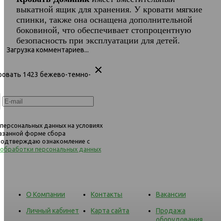
Доминик 757 Кровать 1423
Доминик 757 Кровать 720
выкатной ящик для хранения. У кровати мягкие
бежево-темно-коричневый
спинки, также она оснащена дополнительной
боковиной, что обеспечивает стопроцентную
безопасность при эксплуатации для детей.
Загрузка комментариев...
Кровать 1423 бежево-темно-
 персональных данных на условиях
казанной форме сбора
 подтверждаю ознакомление с
 обработки персональных данных
О Компании
Контакты
Вакансии
Личный кабинет
Карта сайта
Продажа
оборудования