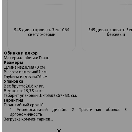
545 диван-кровать 3ек 1064
545 диван-кровать 3е
светло-серый
бежевый
Обивка и декор
Материал обивки
Ткань
Размеры
Длина изделия
70 см.
Высота изделия
87 см.
Глубина изделия
76 см.
Упаковка
Вес брутто
20,6 кг кг.
Вес нетто
19,35 кг кг.
Габарит упаковки ШхГхВ
62х67х53. см.
Гарантия
Гарантийный срок
18
1 Универсальный дизайн. 2 Практичная обивка. 3
Эргономичность.
Загрузка комментариев...