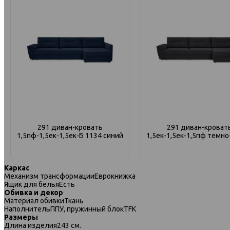
291 диван-кровать
291 диван-кроват
1,5пф-1,5ек-1,5ек-Б 1134 синий
1,5ек-1,5ек-1,5пф темн
Каркас
Механизм трансформации
Еврокнижка
Ящик для белья
Есть
Обивка и декор
Материал обивки
Ткань
Наполнитель
ППУ, пружинный блокTFK
Размеры
Длина изделия
243 см.