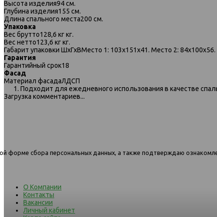
Высота изделия
94 см.
Глубина изделия
155 см.
Длина спального места
200 см.
Упаковка
Вес брутто
128,6 кг кг.
Вес нетто
123,6 кг кг.
Габарит упаковки ШхГхВ
Место 1: 103х151х41. Место 2: 84х100х56. 
Гарантия
Гарантийный срок
18
291 диван-кровать 1,5ек-1,5пф
291 диван-кровать 1,5ек-
Фасад
1121-темно-серый
1132-бежевый
Материал фасада
ЛДСП
1. Подходит для ежедневного использования в качестве спаль
Загрузка комментариев...
нной форме сбора персональных данных, а также подтверждаю ознакомл
О Компании
Контакты
Вакансии
Личный кабинет