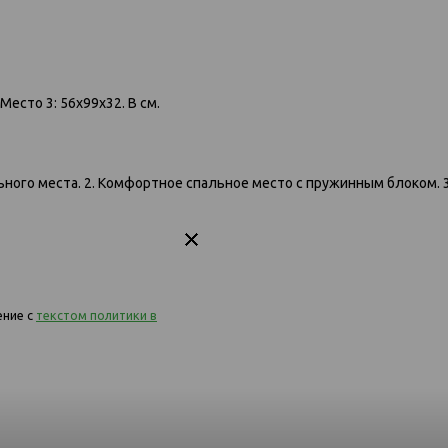
Место 3: 56х99х32. В см.
291 диван-
1,5пф
291 диван-кровать 1,5ек-1,5пф
1,5пф-1,5ек-1,5ек
1134-синий
ного места. 2. Комфортное спальное место с пружинным блоком. 3
ение с
текстом политики в