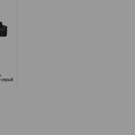
ь
291 диван-кровать
291 диван-крова
о-серый
1,5ек-1,5ек-1,5пф коричневый
1133-кор