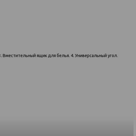
кровать
-Б 1134 синий
. Вместительный ящик для белья. 4. Универсальный угол.