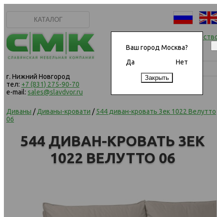
КАТАЛОГ
Начать сотрудничеств
Ваш город Москва?
Да
Нет
г. Нижний Новгород
тел:
+7 (831) 275-90-70
e-mail:
sales@slavdvor.ru
Диваны
/
Диваны-кровати
/
544 диван-кровать 3ек 1022 Велутто
06
544 ДИВАН-КРОВАТЬ 3ЕК
1022 ВЕЛУТТО 06