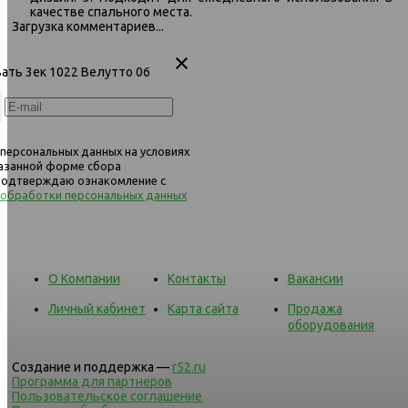
качестве спального места.
Загрузка комментариев...
544 диван-кровать 3ек
Велутто 32
вать 3ек 1022 Велутто 06
 персональных данных на условиях
казанной форме сбора
 подтверждаю ознакомление с
 обработки персональных данных
О Компании
Контакты
Вакансии
Личный кабинет
Карта сайта
Продажа
оборудования
Создание и поддержка —
r52.ru
Программа для партнеров
Пользовательское соглашение