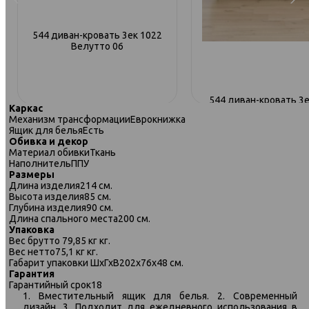
544 диван-кровать 3ек 1022
Велутто 06
544 диван-кровать 3е
Каркас
Велутто 18
Механизм трансформации
Еврокнижка
Ящик для белья
Есть
Обивка и декор
Материал обивки
Ткань
Наполнитель
ППУ
Размеры
Длина изделия
214 см.
Высота изделия
85 см.
Глубина изделия
90 см.
Длина спального места
200 см.
Упаковка
Вес брутто
79,85 кг кг.
Вес нетто
75,1 кг кг.
Габарит упаковки ШхГхВ
202х76х48 см.
544 диван-кровать 3ек 901
Гарантия
Велутто 53
Гарантийный срок
18
1. Вместительный ящик для белья. 2. Современный
дизайн. 3. Подходит для ежедневного использования в