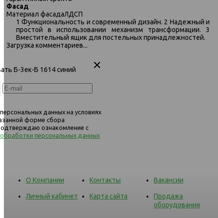
синий
зеленый
Фасад
Материал фасада
ЛДСП
1 Функциональность и современный дизайн. 2 Надежный и
простой в использовании механизм трансформации. 3
Вместительный ящик для постельных принадлежностей.
Загрузка комментариев...
вать Б-3ек-Б 1614 синий
 персональных данных на условиях
казанной форме сбора
 подтверждаю ознакомление с
 обработки персональных данных
О Компании
Контакты
Вакансии
Личный кабинет
Карта сайта
Продажа
оборудования