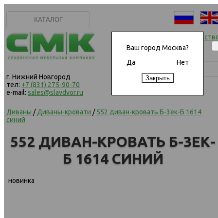
КАТАЛОГ
Начать сотрудничеств
Ваш город Москва?
Да
Нет
г. Нижний Новгород
тел:
+7 (831) 275-90-70
e-mail:
sales@slavdvor.ru
Диваны
/
Диваны-кровати
/
552 диван-кровать Б-3ек-Б 1614
синий
552 ДИВАН-КРОВАТЬ Б-3ЕК-
Б 1614 СИНИЙ
новинка