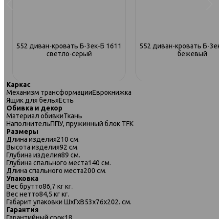
552 диван-кровать Б-3ек-Б 1611
552 диван-кровать Б-3е
светло-серый
бежевый
Каркас
Механизм трансформации
Еврокнижка
Ящик для белья
Есть
Обивка и декор
Материал обивки
Ткань
Наполнитель
ППУ, пружинный блок TFK
Размеры
Длина изделия
210 см.
Высота изделия
92 см.
Глубина изделия
89 см.
Глубина спального места
140 см.
Длина спального места
200 см.
Упаковка
Вес брутто
86,7 кг кг.
Вес нетто
84,5 кг кг.
Габарит упаковки ШхГхВ
53х76х202. см.
Гарантия
552 диван-кровать Б-3ек-Б 1614
552 диван-кровать Б-3ек-
Гарантийный срок
18