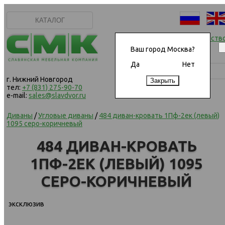
КАТАЛОГ
Начать сотрудничеств
Ваш город Москва?
Да
Нет
г. Нижний Новгород
тел:
+7 (831) 275-90-70
e-mail:
sales@slavdvor.ru
Диваны
/
Угловые диваны
/
484 диван-кровать 1Пф-2ек (левый)
1095 серо-коричневый
484 ДИВАН-КРОВАТЬ
1ПФ-2ЕК (ЛЕВЫЙ) 1095
СЕРО-КОРИЧНЕВЫЙ
эксклюзив