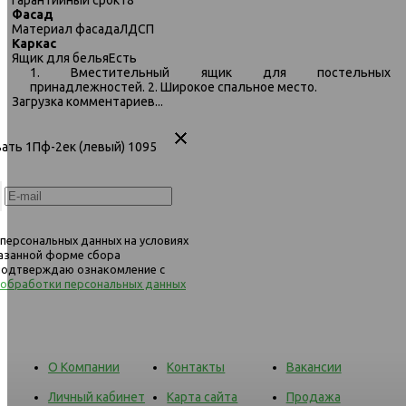
Фасад
484 угловой диван-кровать
484 угловой диван-кро
Материал фасада
ЛДСП
1Пф-2ек (левый) 1068 горчичный
1Пф-2ек (левый) 1092 б
Каркас
(Vegas 560/234)
(Vegas 115/234)
Ящик для белья
Есть
1. Вместительный ящик для постельных
принадлежностей. 2. Широкое спальное место.
Загрузка комментариев...
вать 1Пф-2ек (левый) 1095
 персональных данных на условиях
казанной форме сбора
 подтверждаю ознакомление с
 обработки персональных данных
О Компании
Контакты
Вакансии
Личный кабинет
Карта сайта
Продажа