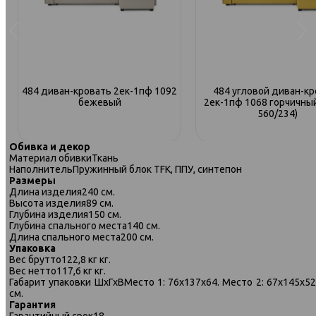
484 диван-кровать 2ек-1пф 1092
484 угловой диван-кр
бежевый
2ек-1пф 1068 горчичный
560/234)
Обивка и декор
Материал обивки
Ткань
Наполнитель
Пружинный блок TFK, ППУ, синтепон
Размеры
Длина изделия
240 см.
Высота изделия
89 см.
Глубина изделия
150 см.
Глубина спального места
140 см.
Длина спального места
200 см.
Упаковка
Вес брутто
122,8 кг кг.
Вес нетто
117,6 кг кг.
Габарит упаковки ШхГхВ
Место 1: 76х137х64. Место 2: 67х145х52
см.
Гарантия
Гарантийный срок
18