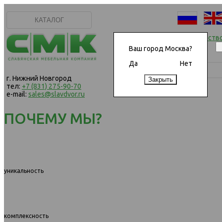
КАТАЛОГ
Начать сотрудничеств
Ваш город Москва?
Да
Нет
г. Нижний Новгород
тел:
+7 (831) 275-90-70
e-mail:
sales@slavdvor.ru
ПОЧЕМУ МЫ?
уникальность
комплексность