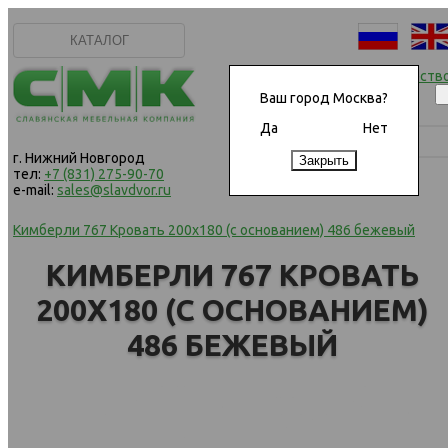
КАТАЛОГ
Начать сотрудничеств
Ваш город Москва?
Да
Нет
г. Нижний Новгород
тел:
+7 (831) 275-90-70
e-mail:
sales@slavdvor.ru
Кимберли 767 Кровать 200х180 (с основанием) 486 бежевый
КИМБЕРЛИ 767 КРОВАТЬ
200Х180 (С ОСНОВАНИЕМ)
486 БЕЖЕВЫЙ