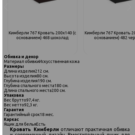
с
Кимберли 767 Кровать 200х140 (с
Кимберли 767 Кровать 20
основанием) 468 шоколад
основанием) 482 че
Обивка и декор
Материал обивки
Искусственная кожа
Размеры
Длина изделия
212 см.
Высота изделия
80 см.
Глубина изделия
190 см.
Глубина спального места
180 см.
Длина спального места
200 см.
Упаковка
Вес брутто
97,4 кг.
Вес нетто
92,3 кг.
Гарантия
Гарантийный срок
18 мес.
Каркас
Ящик для белья
Есть
Кровать
Кимберли
отличают практичная обивка
и современный дизайн. Вместительный ящик для