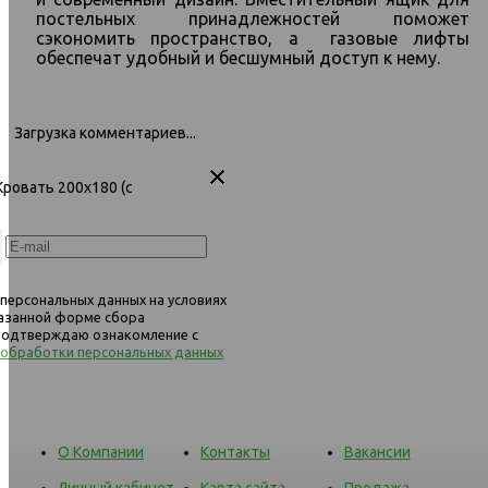
Кимберли 767 Кровать 200х140 (с
Кимберли 767 Кровать 200
постельных принадлежностей поможет
основанием) 698 светло-серый
основанием) 486 беже
(Malmo 90)
сэкономить пространство, а газовые лифты
обеспечат удобный и бесшумный доступ к нему.
Загрузка комментариев...
Кровать 200х180 (с
 персональных данных на условиях
казанной форме сбора
 подтверждаю ознакомление с
 обработки персональных данных
О Компании
Контакты
Вакансии
Личный кабинет
Карта сайта
Продажа