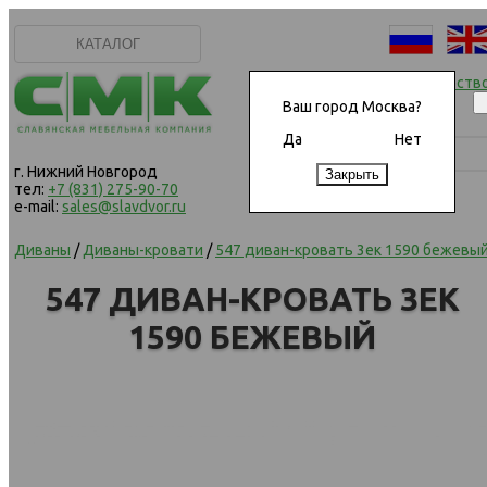
КАТАЛОГ
Начать сотрудничеств
Ваш город Москва?
Да
Нет
г. Нижний Новгород
тел:
+7 (831) 275-90-70
e-mail:
sales@slavdvor.ru
Диваны
/
Диваны-кровати
/
547 диван-кровать 3ек 1590 бежевы
547 ДИВАН-КРОВАТЬ 3ЕК
1590 БЕЖЕВЫЙ