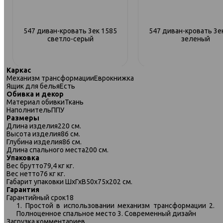
547 диван-кровать 3ек 1585
547 диван-кровать 3е
светло-серый
зеленый
Каркас
Механизм трансформации
Еврокнижка
Ящик для белья
Есть
Обивка и декор
Материал обивки
Ткань
Наполнитель
ППУ
Размеры
Длина изделия
220 см.
Высота изделия
86 см.
Глубина изделия
86 см.
Длина спального места
200 см.
Упаковка
Вес брутто
79,4 кг кг.
Вес нетто
76 кг кг.
Габарит упаковки ШхГхВ
50х75х202 см.
Гарантия
Гарантийный срок
18
547 диван-кровать 2ек-1пф 1586
547 диван-кровать 2ек-1п
1. Простой в использовании механизм трансформации 2.
зеленый
синий
Полноценное спальное место 3. Современный дизайн
Загрузка комментариев...