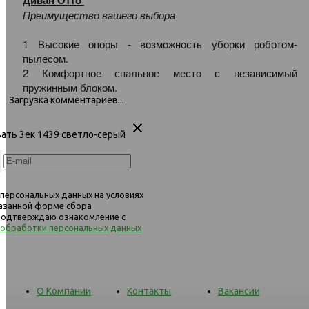
1.5ек-1.5пф 1438 бежевый
1.5ек-1.5пф 1439 светло
Преимущество вашего выбора
1 Высокие опоры - возможность уборки роботом-
пылесом.
2 Комфортное спальное место с независимый
пружинным блоком.
Загрузка комментариев...
вать 3ек 1439 светло-серый
 персональных данных на условиях
казанной форме сбора
 подтверждаю ознакомление с
 обработки персональных данных
О Компании
Контакты
Вакансии