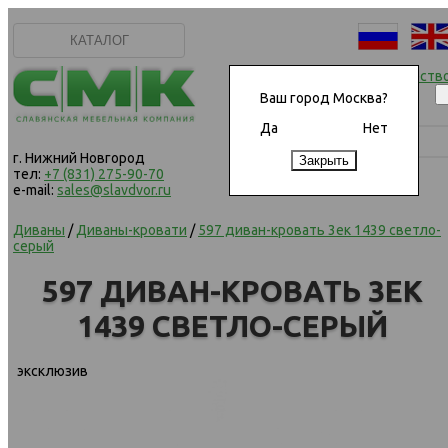
КАТАЛОГ
Начать сотрудничеств
Ваш город Москва?
Да
Нет
г. Нижний Новгород
тел:
+7 (831) 275-90-70
e-mail:
sales@slavdvor.ru
Диваны
/
Диваны-кровати
/
597 диван-кровать 3ек 1439 светло-
серый
597 ДИВАН-КРОВАТЬ 3ЕК
1439 СВЕТЛО-СЕРЫЙ
эксклюзив