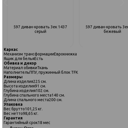
597 диван-кровать 3ек 1437
597 диван-кровать 3е
серый
бежевый
Каркас
Механизм трансформации
Еврокнижка
Ящик для белья
Есть
Обивка и декор
Материал обивки
Ткань
Наполнитель
ППУ, пружинный блок TFK
Размеры
Длина изделия
225 см.
Высота изделия
91 см.
Глубина изделия
102 см.
Глубина спального места
140 см.
Длина спального места
200 см.
Упаковка
Вес брутто
101,25 кг.
Вес нетто
98,65 кг.
Гарантия
Гарантийный срок
18 мес
597 угловой диван-кровать
597 угловой диван-кро
Диван Отто