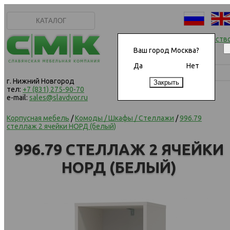
КАТАЛОГ
Начать сотрудничеств
Ваш город Москва?
Да
Нет
г. Нижний Новгород
тел:
+7 (831) 275-90-70
e-mail:
sales@slavdvor.ru
Корпусная мебель
/
Комоды / Шкафы / Стеллажи
/
996.79
стеллаж 2 ячейки НОРД (белый)
996.79 СТЕЛЛАЖ 2 ЯЧЕЙКИ
НОРД (БЕЛЫЙ)