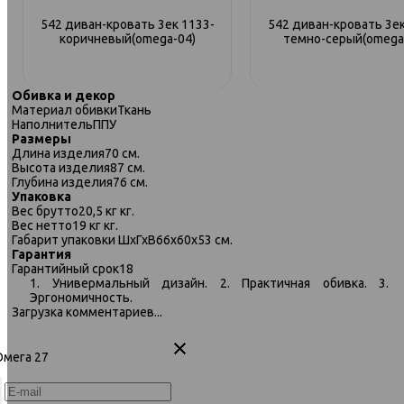
542 диван-кровать 3ек 1133-
542 диван-кровать 3ек
коричневый(omega-04)
темно-серый(omega
Обивка и декор
Материал обивки
Ткань
Наполнитель
ППУ
Размеры
Длина изделия
70 см.
Высота изделия
87 см.
Глубина изделия
76 см.
Упаковка
Вес брутто
20,5 кг кг.
Вес нетто
19 кг кг.
Габарит упаковки ШхГхВ
66х60х53 см.
Гарантия
Гарантийный срок
18
1. Универмальный дизайн. 2. Практичная обивка. 3.
Эргономичность.
Загрузка комментариев...
542 диван-кровать 2ек-1пф 194
542 диван-кровать 2ек-1
сер
Омега 27