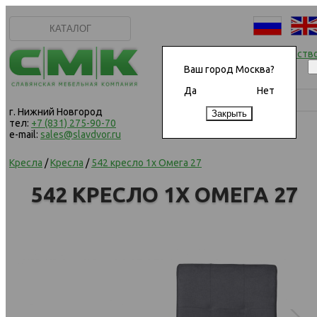
КАТАЛОГ
Начать сотрудничеств
Ваш город Москва?
Да
Нет
г. Нижний Новгород
тел:
+7 (831) 275-90-70
e-mail:
sales@slavdvor.ru
Кресла
/
Кресла
/
542 кресло 1х Омега 27
542 КРЕСЛО 1Х ОМЕГА 27