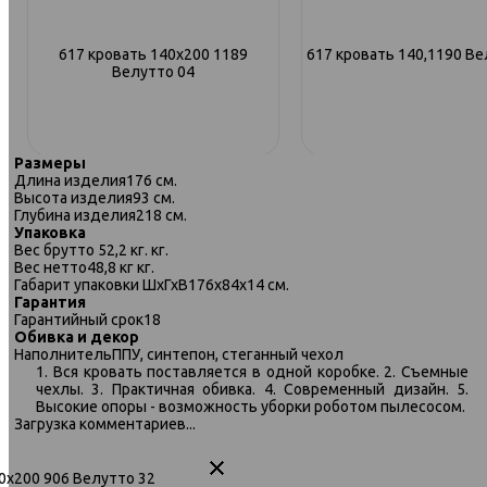
617 кровать 140х200 1189
617 кровать 140,1190 Ве
Велутто 04
Размеры
Длина изделия
176 см.
Высота изделия
93 см.
Глубина изделия
218 см.
Упаковка
Вес брутто
52,2 кг. кг.
Вес нетто
48,8 кг кг.
Габарит упаковки ШхГхВ
176х84х14 см.
Гарантия
Гарантийный срок
18
Обивка и декор
Наполнитель
ППУ, синтепон, стеганный чехол
1. Вся кровать поставляется в одной коробке. 2. Съемные
чехлы. 3. Практичная обивка. 4. Современный дизайн. 5.
Высокие опоры - возможность уборки роботом пылесосом.
617 кровать 160х200 906 Велутто
617 кровать 90х200 1189 
Загрузка комментариев...
32
04
60х200 906 Велутто 32