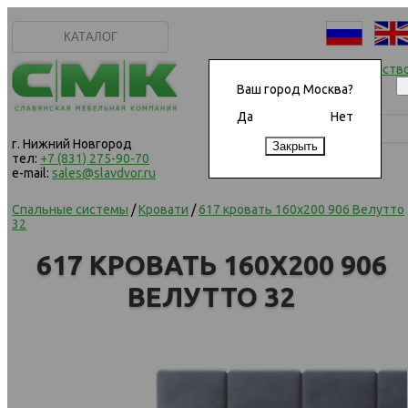
КАТАЛОГ
Начать сотрудничеств
Ваш город Москва?
Да
Нет
г. Нижний Новгород
тел:
+7 (831) 275-90-70
e-mail:
sales@slavdvor.ru
Спальные системы
/
Кровати
/
617 кровать 160х200 906 Велутто
32
617 КРОВАТЬ 160Х200 906
ВЕЛУТТО 32