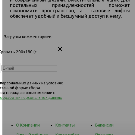
Кимберли 767 Кровать 200х140 (с
Кимберли 767 Кровать 200
постельных принадлежностей поможет
основанием) 698 светло-серый
основанием) 486 беже
(Malmo 90)
сэкономить пространство, а газовые лифты
обеспечат удобный и бесшумный доступ к нему.
Загрузка комментариев...
Кровать 200х180 (с
 персональных данных на условиях
казанной форме сбора
 подтверждаю ознакомление с
 обработки персональных данных
О Компании
Контакты
Вакансии
Личный кабинет
Карта сайта
Продажа