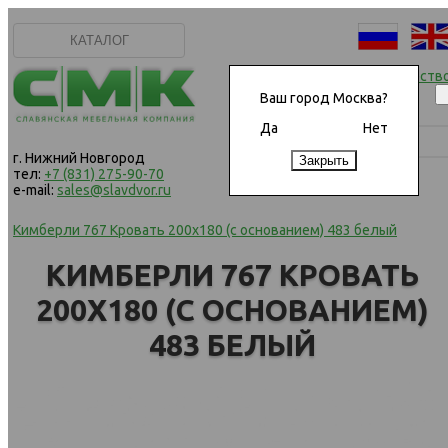
КАТАЛОГ
Начать сотрудничеств
Ваш город Москва?
Да
Нет
г. Нижний Новгород
тел:
+7 (831) 275-90-70
e-mail:
sales@slavdvor.ru
Кимберли 767 Кровать 200х180 (с основанием) 483 белый
КИМБЕРЛИ 767 КРОВАТЬ
200Х180 (С ОСНОВАНИЕМ)
483 БЕЛЫЙ