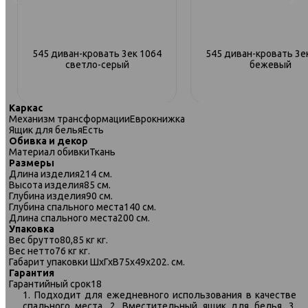
545 диван-кровать 3ек 1064
545 диван-кровать 3е
светло-серый
бежевый
Каркас
Механизм трансформации
Еврокнижка
Ящик для белья
Есть
Обивка и декор
Материал обивки
Ткань
Размеры
Длина изделия
214 см.
Высота изделия
85 см.
Глубина изделия
90 см.
Глубина спального места
140 см.
Длина спального места
200 см.
Упаковка
Вес брутто
80,85 кг кг.
Вес нетто
76 кг кг.
Габарит упаковки ШхГхВ
75х49х202. см.
Гарантия
Гарантийный срок
18
1. Подходит для ежедневного использования в качестве
спального места. 2. Вместительный ящик для белья. 3.