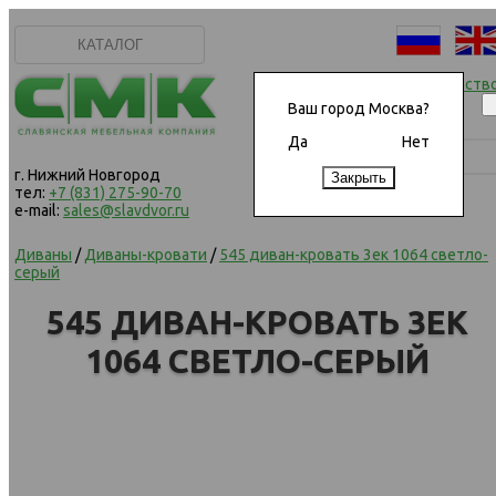
КАТАЛОГ
Начать сотрудничеств
Ваш город Москва?
Да
Нет
г. Нижний Новгород
тел:
+7 (831) 275-90-70
e-mail:
sales@slavdvor.ru
Диваны
/
Диваны-кровати
/
545 диван-кровать 3ек 1064 светло-
серый
545 ДИВАН-КРОВАТЬ 3ЕК
1064 СВЕТЛО-СЕРЫЙ