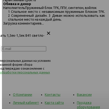
Обивка и декор
292 диван-кровать
292 диван-кровать
Наполнитель
Пружинный блок TFK, ППУ, синтепон, войлок
1,5ек-1,5ек-1,5пф 840 синий
1,5ек-1,5ек-1,5пф 966 св
1 Спальное место с независимым пружинным блоком TFK.
бежевый
2 Современный дизайн. 3 Диван можно использовать как
спальное место на каждый день.
Загрузка комментариев...
вать 1,5ек-1,5ек 841 светло-
 персональных данных на условиях
казанной форме сбора
 подтверждаю ознакомление с
 обработки персональных данных
О Компании
Контакты
Вакансии
Личный кабинет
Карта сайта
Продажа
оборудования