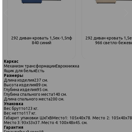
292 диван-кровать 1,5ек-1,5пф
292 диван-кровать 1,5е
840 синий
966 светло-бежев
Каркас
Механизм трансформации
Еврокнижка
Ящик для белья
Есть
Размеры
Длина изделия
237 см.
Высота изделия
89 см.
Глубина изделия
95 см.
Глубина спального места
140 см.
Длина спального места
200 см.
Упаковка
Вес брутто
123 кг.
Вес нетто
117 кг.
Габарит упаковки ШхГхВ
Место1: 105х40х78. Место 2: 105х40х78
Место 3: 93х53х37. Место 4: 100х48х45. см.
Гарантия
Гарантийный срок
18