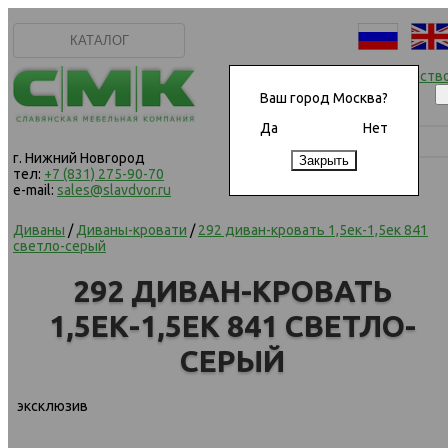
КАТАЛОГ
Начать сотрудничеств
Ваш город Москва?
Да
Нет
г. Нижний Новгород
тел:
+7 (831) 275-90-70
e-mail:
sales@slavdvor.ru
Диваны
/
Диваны-кровати
/
292 диван-кровать 1,5ек-1,5ек 841
светло-серый
292 ДИВАН-КРОВАТЬ
1,5ЕК-1,5ЕК 841 СВЕТЛО-
СЕРЫЙ
эксклюзив