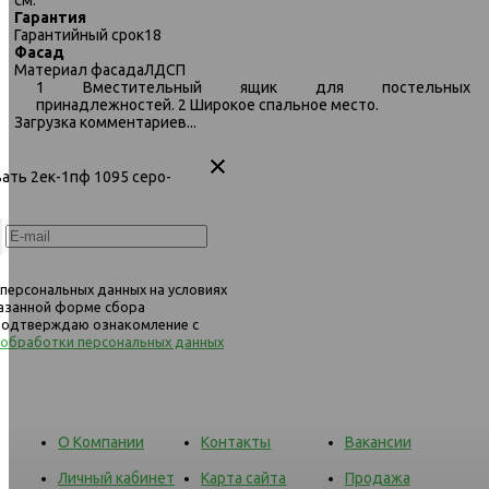
см.
484 угловой диван-кровать
484 угловой диван-кро
Гарантия
1Пф-2ек (левый) 1068 горчичный
1Пф-2ек (левый) 1092 б
Гарантийный срок
18
(Vegas 560/234)
(Vegas 115/234)
Фасад
Материал фасада
ЛДСП
1 Вместительный ящик для постельных
принадлежностей. 2 Широкое спальное место.
Загрузка комментариев...
вать 2ек-1пф 1095 серо-
 персональных данных на условиях
казанной форме сбора
 подтверждаю ознакомление с
 обработки персональных данных
О Компании
Контакты
Вакансии
Личный кабинет
Карта сайта
Продажа