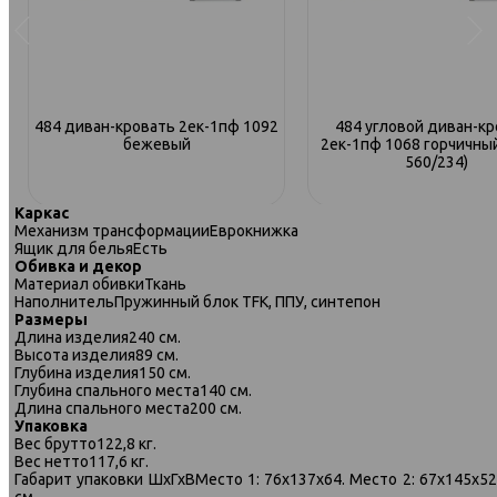
484 диван-кровать 2ек-1пф 1092
484 угловой диван-кр
бежевый
2ек-1пф 1068 горчичный
560/234)
Каркас
Механизм трансформации
Еврокнижка
Ящик для белья
Есть
Обивка и декор
Материал обивки
Ткань
Наполнитель
Пружинный блок TFK, ППУ, синтепон
Размеры
Длина изделия
240 см.
Высота изделия
89 см.
Глубина изделия
150 см.
Глубина спального места
140 см.
Длина спального места
200 см.
Упаковка
Вес брутто
122,8 кг.
Вес нетто
117,6 кг.
Габарит упаковки ШхГхВ
Место 1: 76х137х64. Место 2: 67х145х52