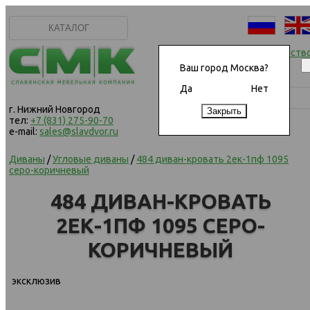
КАТАЛОГ
Начать сотрудничеств
Ваш город Москва?
Да
Нет
г. Нижний Новгород
тел:
+7 (831) 275-90-70
e-mail:
sales@slavdvor.ru
Диваны
/
Угловые диваны
/
484 диван-кровать 2ек-1пф 1095
серо-коричневый
484 ДИВАН-КРОВАТЬ
2ЕК-1ПФ 1095 СЕРО-
КОРИЧНЕВЫЙ
эксклюзив