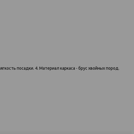
гкость посадки. 4. Материал каркаса - брус хвойных пород.
3к 1176 темно-
091 диван-кровать 3к серый
ый