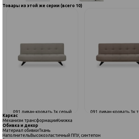
Товары из этой же серии (всего 10)
091 диван-кровать 3к серый
091 диван-кровать 3к 
Каркас
бежевый
Механизм трансформации
Книжка
Обивка и декор
Материал обивки
Ткань
Наполнитель
Высокоэластичный ППУ, синтепон