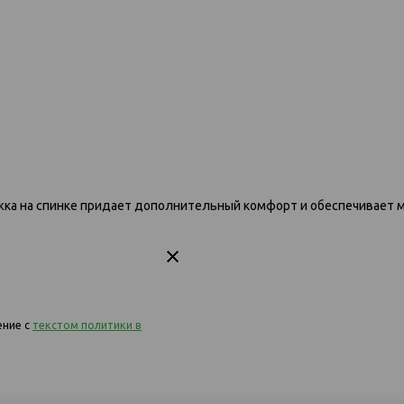
ветло-
ежка на спинке придает дополнительный комфорт и обеспечивает мя
091 диван-кровать 3к 1174 серый
091 диван-кровать 
бежев
ение с
текстом политики в