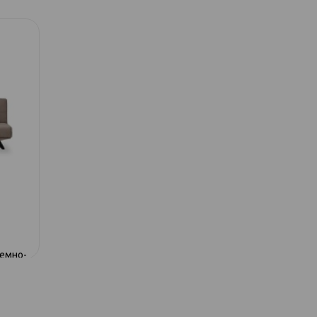
091 диван-кр
темно-
091 диван-кровать 3к коричневый