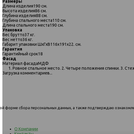
Размеры
Длина изделия
190 см.
Высота изделия
86 см.
Глубина изделия
88 см.
Глубина спального места
110 см.
Длина спального места
190 см.
Упаковка
Вес брутто
37 кг.
Вес нетто
36 кг.
Габарит упаковки ШхГхВ
116х191х22. см.
Гарантия
Гарантийный срок
18
Фасад
091 диван-кровать 3к 840 синий
091 диван-кровать 3к 841 с
Материал фасада
МДФ
серый
1. Ровное спальное место. 2. Четыре положения спинки. 3. Ст
Загрузка комментариев...
нной форме сбора персональных данных, а также подтверждаю ознакомл
О Компании
Контакты