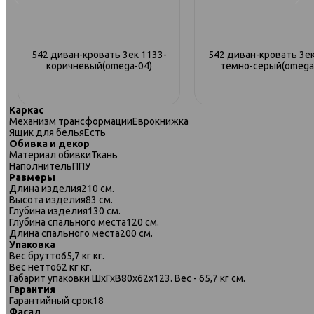
542 диван-кровать 3ек 1133-
542 диван-кровать 3ек
коричневый(omega-04)
темно-серый(omega
Каркас
Механизм трансформации
Еврокнижка
Ящик для белья
Есть
Обивка и декор
Материал обивки
Ткань
Наполнитель
ППУ
Размеры
Длина изделия
210 см.
Высота изделия
83 см.
Глубина изделия
130 см.
Глубина спального места
120 см.
Длина спального места
200 см.
Упаковка
Вес брутто
65,7 кг кг.
Вес нетто
62 кг кг.
Габарит упаковки ШхГхВ
80х62х123. Вес - 65,7 кг см.
Гарантия
542 диван-кровать 2ек-1пф 194
542 диван-кровать 2ек-1
Гарантийный срок
18
сер
Фасад