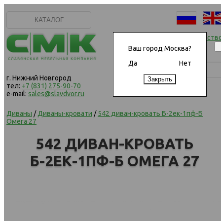
КАТАЛОГ
Начать сотрудничеств
Ваш город Москва?
Да
Нет
г. Нижний Новгород
тел:
+7 (831) 275-90-70
e-mail:
sales@slavdvor.ru
Диваны
/
Диваны-кровати
/
542 диван-кровать Б-2ек-1пф-Б
Омега 27
542 ДИВАН-КРОВАТЬ
Б-2ЕК-1ПФ-Б ОМЕГА 27