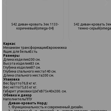
542 диван-кровать 3ек 1133-
542 диван-кровать 3ек
коричневый(omega-04)
темно-серый(omega
Каркас
Механизм трансформации
Еврокнижка
Ящик для белья
Есть
Размеры
Длина изделия
200 см.
Высота изделия
83 см.
Глубина изделия
87 см.
Глубина спального места
140 см.
Длина спального места
200 см.
Упаковка
Вес брутто
76,8 кг кг.
Вес нетто
75,65 кг кг.
Габарит упаковки ШхГхВ
75х40х200. см.
Обивка и декор
Наполнитель
ППУ
Диван-кровать Норд:
1. Функциональность и современный дизайн.
542 диван-кровать 2ек-1пф 194
542 диван-кровать 2ек-1