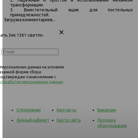
2. Надежный и простой в использовании механизм
сер
трансформации.
3. Вместительный ящик для постельных
принадлежностей.
Загрузка комментариев...
вать 3ек 1361-светло-
 персональных данных на условиях
казанной форме сбора
 подтверждаю ознакомление с
 обработки персональных данных
О Компании
Контакты
Вакансии
Личный кабинет
Карта сайта
Продажа
оборудования