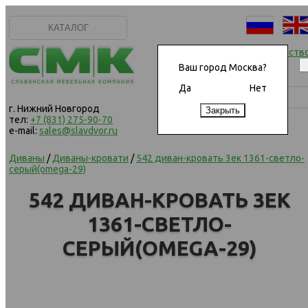
КАТАЛОГ
Начать сотрудничеств
Ваш город Москва?
Да
Нет
г. Нижний Новгород
тел:
+7 (831) 275-90-70
e-mail:
sales@slavdvor.ru
Диваны
/
Диваны-кровати
/
542 диван-кровать 3ек 1361-светло-
серый(omega-29)
542 ДИВАН-КРОВАТЬ 3ЕК
1361-СВЕТЛО-
СЕРЫЙ(OMEGA-29)