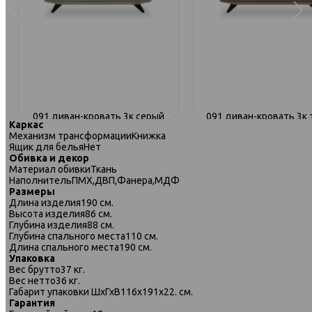
-
091 диван-кровать 3к серый
091 диван-кровать 3к 
Каркас
бежевый
Механизм трансформации
Книжка
Ящик для белья
Нет
Обивка и декор
Материал обивки
Ткань
Наполнитель
ПМХ,ДВП,Фанера,МДФ
Размеры
Длина изделия
190 см.
Высота изделия
86 см.
Глубина изделия
88 см.
Глубина спального места
110 см.
Длина спального места
190 см.
Упаковка
Вес брутто
37 кг.
Вес нетто
36 кг.
Габарит упаковки ШхГхВ
116х191х22. см.
Гарантия