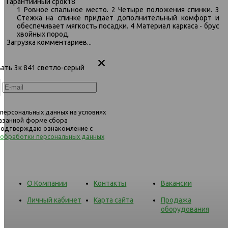
Гарантийный срок
18
091 диван-кровать 3к 840 синий
091 диван-кровать 3к 841 
1 Ровное спальное место. 2 Четыре положения спинки. 3
серый
Стежка на спинке придает дополнительный комфорт и
обеспечивает мягкость посадки. 4 Материал каркаса - брус
хвойных пород.
Загрузка комментариев...
вать 3к 841 светло-серый
 персональных данных на условиях
казанной форме сбора
 подтверждаю ознакомление с
 обработки персональных данных
О Компании
Контакты
Вакансии
Личный кабинет
Карта сайта
Продажа
оборудования