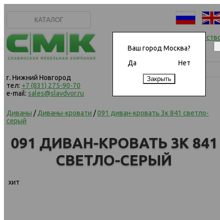
КАТАЛОГ
Начать сотрудничеств
Ваш город Москва?
Да
Нет
г. Нижний Новгород
тел:
+7 (831) 275-90-70
e-mail:
sales@slavdvor.ru
Диваны
/
Диваны-кровати
/
091 диван-кровать 3к 841 светло-
серый
091 ДИВАН-КРОВАТЬ 3К 841
СВЕТЛО-СЕРЫЙ
хит