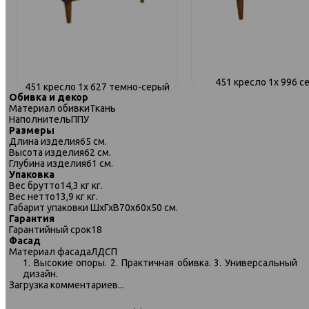
451 кресло 1х 996 с
451 кресло 1х 627 темно-серый
Обивка и декор
Материал обивки
Ткань
Наполнитель
ППУ
Размеры
Длина изделия
65 см.
Высота изделия
62 см.
Глубина изделия
61 см.
Упаковка
Вес брутто
14,3 кг кг.
Вес нетто
13,9 кг кг.
Габарит упаковки ШхГхВ
70х60х50 см.
Гарантия
Гарантийный срок
18
Фасад
Материал фасада
ЛДСП
1. Высокие опоры. 2. Практичная обивка. 3. Универсальный
дизайн.
Загрузка комментариев...