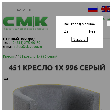
КАТАЛОГ
Начать сотрудничеств
Ваш город Москва?
Да
Нет
г. Нижний Новгород
тел:
+7 (831) 275-90-70
e-mail:
sales@slavdvor.ru
Кресла
/
451 кресло 1х 996 серый
451 КРЕСЛО 1Х 996 СЕРЫЙ
хит