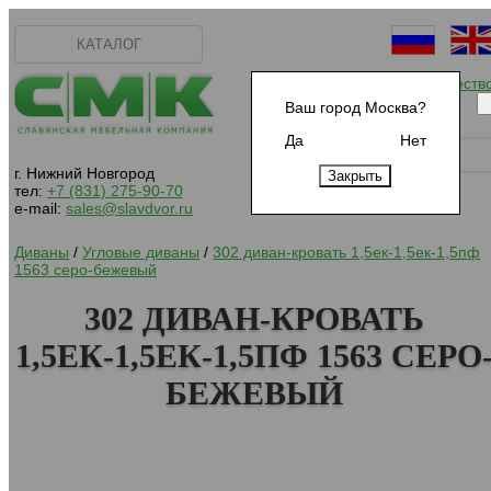
КАТАЛОГ
Начать сотрудничеств
Ваш город Москва?
Да
Нет
г. Нижний Новгород
тел:
+7 (831) 275-90-70
e-mail:
sales@slavdvor.ru
Диваны
/
Угловые диваны
/
302 диван-кровать 1,5ек-1,5ек-1,5пф
1563 серо-бежевый
302 ДИВАН-КРОВАТЬ
1,5ЕК-1,5ЕК-1,5ПФ 1563 СЕРО
БЕЖЕВЫЙ