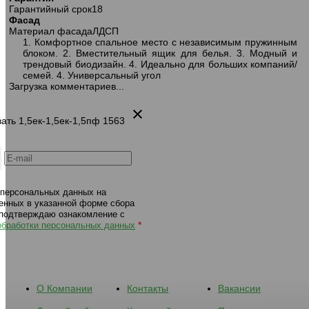
302 диван-кровать 1,5ек-1,5ек-1,5пф
302 диван-кровать 1,5ек-1,5е
Гарантийный срок
18
1563 серо-бежевый
1574 бежевый
Фасад
Материал фасада
ЛДСП
1. Комфортное спальное место с независимым пружинным
блоком. 2. Вместительный ящик для белья. 3. Модный и
трендовый биодизайн. 4. Идеально для больших компаний/
семей. 4. Универсальный угол
Загрузка комментариев...
вать 1,5ек-1,5ек-1,5пф 1563
 персональных данных на
енных в указанной форме сбора
 подтверждаю ознакомление с
*
обработки персональных данных
О Компании
Контакты
Вакансии