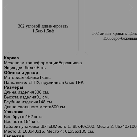
302 угловой диван-кровать
1,5ек-1,5пф
302 диван-кровать 1,5ек
1563серо-бежевы
Каркас
Механизм трансформации
Еврокнижка
Ящик для белья
Есть
Обивка и декор
Материал обивки
Ткань
Наполнитель
ППУ, пружинный блок TFK
Размеры
Длина изделия
338 см.
Высота изделия
91 см.
Глубина изделия
148 см.
Длина спального места
300 см.
Упаковка
Вес брутто
162 кг кг.
Вес нетто
154 кг кг.
Габарит упаковки ШхГхВ
Место 1: 85х40х100. Место 2: 85х40х100
Место 3: 103х40х15. Место 4: 61х36х105 см.
Гарантия