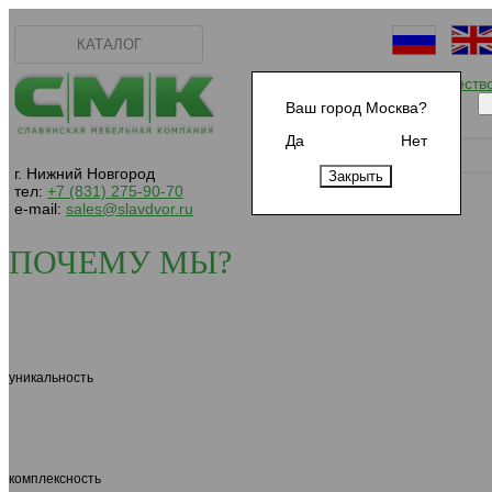
КАТАЛОГ
Начать сотрудничеств
Ваш город Москва?
Да
Нет
г. Нижний Новгород
тел:
+7 (831) 275-90-70
e-mail:
sales@slavdvor.ru
ПОЧЕМУ МЫ?
уникальность
комплексность