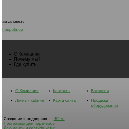
актуальность
подробнее
О Компании
Почему мы?
Где купить
О Компании
Контакты
Вакансии
Личный кабинет
Карта сайта
Продажа
оборудования
Создание и поддержка —
r52.ru
Программа для партнеров
Документы и сертификаты*