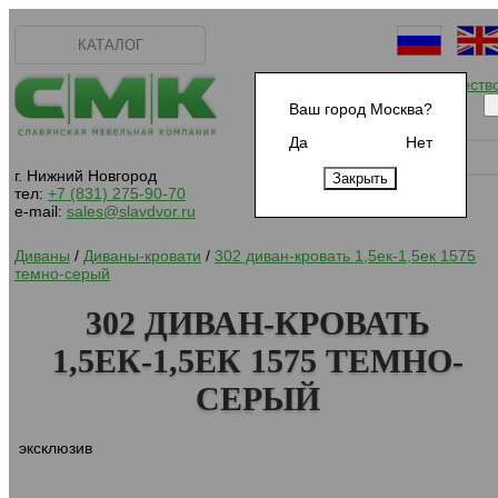
КАТАЛОГ
Начать сотрудничеств
Ваш город Москва?
Да
Нет
г. Нижний Новгород
тел:
+7 (831) 275-90-70
e-mail:
sales@slavdvor.ru
Диваны
/
Диваны-кровати
/
302 диван-кровать 1,5ек-1,5ек 1575
темно-серый
302 ДИВАН-КРОВАТЬ
1,5ЕК-1,5ЕК 1575 ТЕМНО-
СЕРЫЙ
эксклюзив