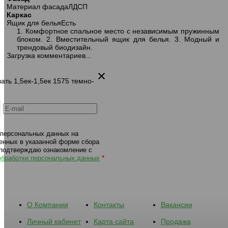
Материал фасада
ЛДСП
302 диван-кровать 1,5ек-1,5ек-1,5пф
302 диван-кровать 1,5ек-1,5е
Каркас
1563 серо-бежевый
1574 бежевый
Ящик для белья
Есть
1. Комфортное спальное место с независимым пружинным
блоком. 2. Вместительный ящик для белья. 3. Модный и
трендовый биодизайн.
Загрузка комментариев...
вать 1,5ек-1,5ек 1575 темно-
 персональных данных на
енных в указанной форме сбора
 подтверждаю ознакомление с
*
обработки персональных данных
О Компании
Контакты
Вакансии
Личный кабинет
Карта сайта
Продажа