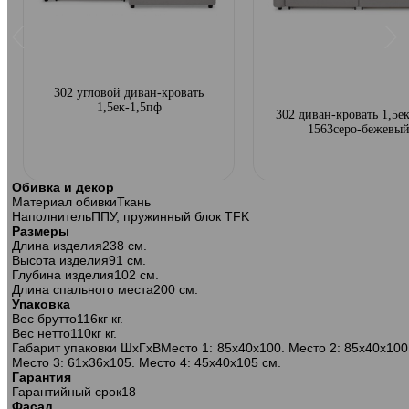
302 угловой диван-кровать
1,5ек-1,5пф
302 диван-кровать 1,5ек
1563серо-бежевы
Обивка и декор
Материал обивки
Ткань
Наполнитель
ППУ, пружинный блок TFK
Размеры
Длина изделия
238 см.
Высота изделия
91 см.
Глубина изделия
102 см.
Длина спального места
200 см.
Упаковка
Вес брутто
116кг кг.
Вес нетто
110кг кг.
Габарит упаковки ШхГхВ
Место 1: 85х40х100. Место 2: 85х40х100
Место 3: 61х36х105. Место 4: 45х40х105 см.
Гарантия
Гарантийный срок
18
Фасад