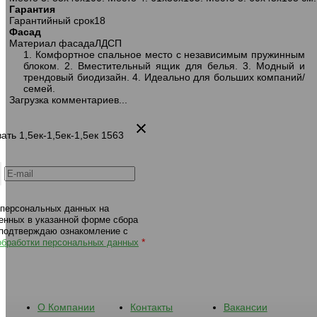
Гарантия
302 диван-кровать 1,5ек-1,5ек-1,5пф
302 диван-кровать 1,5ек-1,5е
Гарантийный срок
18
1563 серо-бежевый
1574 бежевый
Фасад
Материал фасада
ЛДСП
1. Комфортное спальное место с независимым пружинным
блоком. 2. Вместительный ящик для белья. 3. Модный и
трендовый биодизайн. 4. Идеально для больших компаний/
семей.
Загрузка комментариев...
ать 1,5ек-1,5ек-1,5ек 1563
 персональных данных на
енных в указанной форме сбора
 подтверждаю ознакомление с
*
обработки персональных данных
О Компании
Контакты
Вакансии