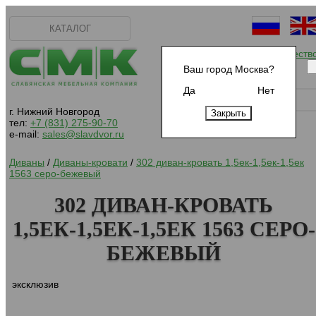
КАТАЛОГ
Начать сотрудничеств
Ваш город Москва?
Да
Нет
г. Нижний Новгород
тел:
+7 (831) 275-90-70
e-mail:
sales@slavdvor.ru
Диваны
/
Диваны-кровати
/
302 диван-кровать 1,5ек-1,5ек-1,5ек
1563 серо-бежевый
302 ДИВАН-КРОВАТЬ
1,5ЕК-1,5ЕК-1,5ЕК 1563 СЕРО-
БЕЖЕВЫЙ
эксклюзив