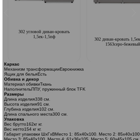
302 угловой диван-кровать
1,5ек-1,5пф
302 диван-кровать 1,5ек
1563серо-бежевы
Каркас
Механизм трансформации
Еврокнижка
Ящик для белья
Есть
Обивка и декор
Материал обивки
Ткань
Наполнитель
ППУ, пружинный блок TFK
Размеры
Длина изделия
338 см.
Высота изделия
91 см.
Глубина изделия
102 см.
Длина спального места
300 см.
Упаковка
Вес брутто
162кг кг.
Вес нетто
154 кг кг.
Габарит упаковки ШхГхВ
Место 1: 85х40х100. Место 2: 85х40х100
Место 3: 85х40х100. Место 4: 61х36х105. Место 5: 60х45х105 см.