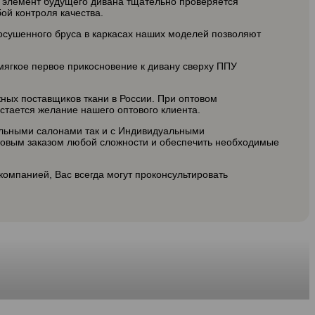
й элемент будущего дивана тщательно проверяется
ой контроля качества.
осушенного бруса в каркасах наших моделей позволяют
мягкое первое прикосновение к дивану сверху ППУ
ных поставщиков ткани в России. При оптовом
стается желание нашего оптового клиента.
льными салонами так и с Индивидуальными
товым заказом любой сложности и обеспечить необходимые
компанией, Вас всегда могут проконсультировать