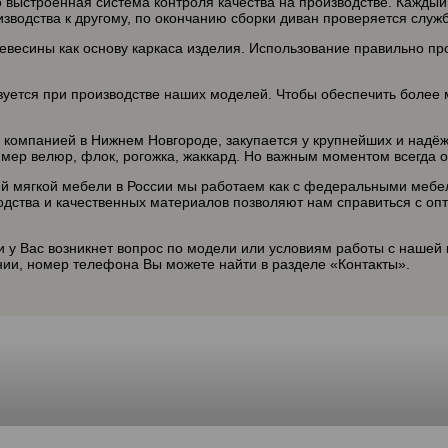
о выстроенная система контроля качества на производстве. Кажды
зводства к другому, по окончанию сборки диван проверяется служб
весины как основу каркаса изделия. Использование правильно пр
зуется при производстве наших моделей. Чтобы обеспечить более 
 компанией в Нижнем Новгороде, закупается у крупнейших и надёж
мер велюр, флок, рогожка, жаккард. Но важным моментом всегда о
й мягкой мебели в России мы работаем как с федеральными мебе
дства и качественных материалов позволяют нам справиться с оп
и у Вас возникнет вопрос по модели или условиям работы с нашей 
и, номер телефона Вы можете найти в разделе «Контакты».