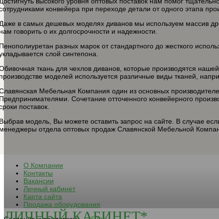
Достигнуть высокого уровня оптовых поставок нам помог тщательн
сотрудниками конвейера при переходе детали от одного этапа прои
Даже в самых дешевых моделях диванов мы используем массив дре
нам говорить о их долгосрочности и надежности.
Пенополиуретан разных марок от стандартного до жесткого исполь
укладывается слой синтепона.
Обивочная ткань для чехлов диванов, которые производятся нашей
производстве моделей используется различные виды тканей, напри
Славянская Мебельная Компания один из основных производителе
Предпринимателями. Сочетание отточенного конвейерного произво
сроки поставок.
Выбрав модель, Вы можете оставить запрос на сайте. В случае есл
менеджеры отдела оптовых продаж Славянской Мебельной Компани
О Компании
Контакты
Вакансии
Личный кабинет
Карта сайта
Продажа оборудования
ЛИЧНЫЙ КАБИНЕТ*