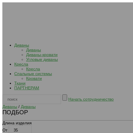
Диваны
Диваны
Диваны-кровати
Угловые диваны
Кресла
Кресла
Спальные системы
Кровати
Ткани
ПАРТНЕРАМ
Начать сотрудничество
Диваны
/
Диваны
ПОДБОР
Длина изделия
От