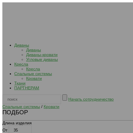
Диваны
Диваны
Диваны-кровати
Угловые диваны
Кресла
Кресла
Спальные системы
Кровати
Ткани
ПАРТНЕРАМ
Начать сотрудничество
Спальные системы
/
Кровати
ПОДБОР
Длина изделия
От