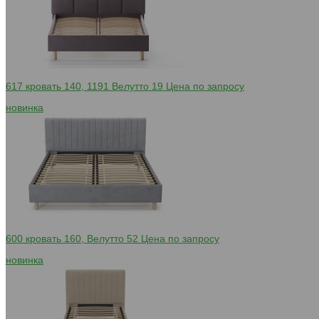
617 кровать 140, 1191 Велутто 19
Цена по запросу
новинка
600 кровать 160, Велутто 52
Цена по запросу
новинка