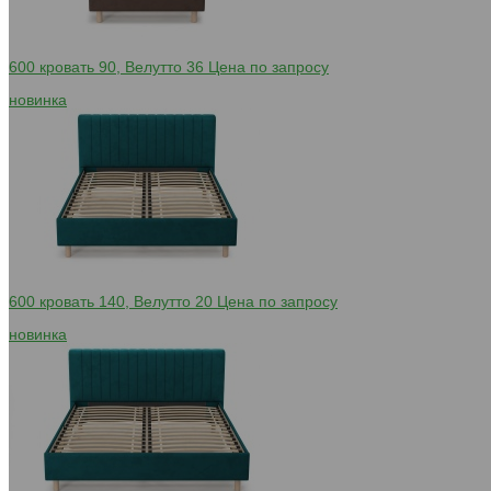
600 кровать 90, Велутто 36
Цена по запросу
новинка
600 кровать 140, Велутто 20
Цена по запросу
новинка