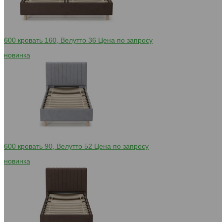
600 кровать 160, Велутто 36
Цена по запросу
новинка
600 кровать 90, Велутто 52
Цена по запросу
новинка