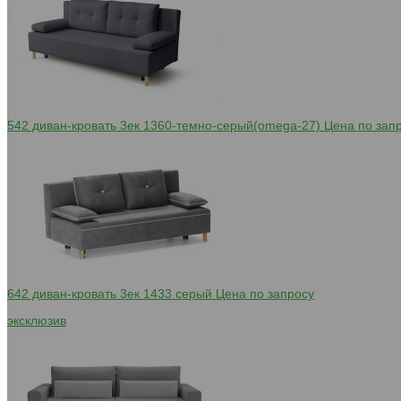
542 диван-кровать 3ек 1360-темно-серый(omega-27)
Цена по зап
642 диван-кровать 3ек 1433 серый
Цена по запросу
эксклюзив