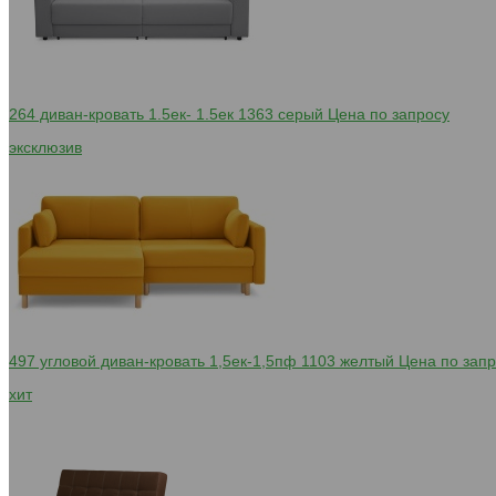
264 диван-кровать 1.5ек- 1.5ек 1363 серый
Цена по запросу
эксклюзив
497 угловой диван-кровать 1,5ек-1,5пф 1103 желтый
Цена по запр
хит