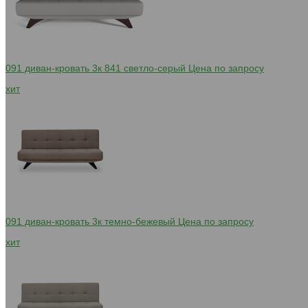
091 диван-кровать 3к 841 светло-серый
Цена по запросу
хит
091 диван-кровать 3к темно-бежевый
Цена по запросу
хит