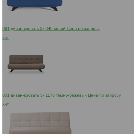
091 диван-кровать 3к 840 синий
Цена по запросу
хит
091 диван-кровать 3к 1176 темно-бежевый
Цена по запросу
хит