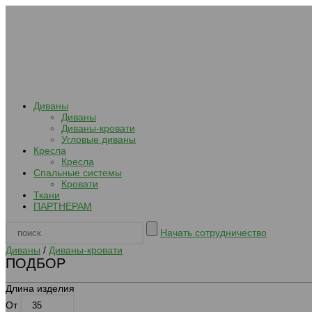
Диваны
Диваны
Диваны-кровати
Угловые диваны
Кресла
Кресла
Спальные системы
Кровати
Ткани
ПАРТНЕРАМ
Начать сотрудничество
Диваны
/
Диваны-кровати
ПОДБОР
Длина изделия
От