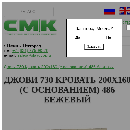
КАТАЛОГ
Начать сотрудничеств
Ваш город Москва?
Да
Нет
г. Нижний Новгород
тел:
+7 (831) 275-90-70
e-mail:
sales@slavdvor.ru
Джови 730 Кровать 200х160 (с основанием) 486 бежевый
ДЖОВИ 730 КРОВАТЬ 200Х16
(С ОСНОВАНИЕМ) 486
БЕЖЕВЫЙ