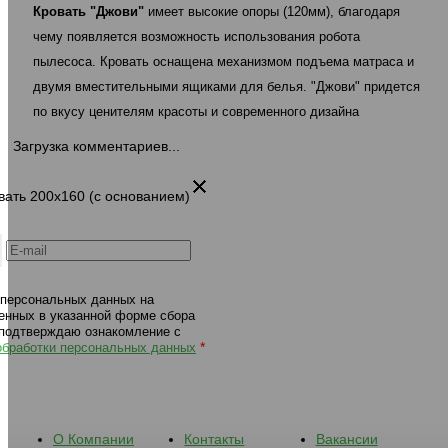
Кровать "Джови"
имеет высокие опоры (120мм), благодаря
основанием) 468 шоколад
основанием) 483 белы
чему появляется возможность использования робота
пылесоса.
Кровать оснащена механизмом подъема матраса и
двумя вместительными ящиками для белья. "Джови" придется
по вкусу ценителям красоты и современного дизайна
Загрузка комментариев...
овать 200х160 (с основанием)
 персональных данных на
енных в указанной форме сбора
 подтверждаю ознакомление с
*
обработки персональных данных
О Компании
Контакты
Вакансии