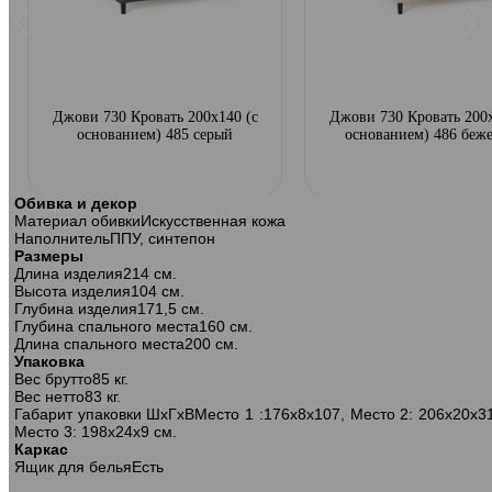
Джови 730 Кровать 200х140 (с
Джови 730 Кровать 200х
основанием) 485 серый
основанием) 486 беж
Обивка и декор
Материал обивки
Искусственная кожа
Наполнитель
ППУ, синтепон
Размеры
Длина изделия
214 см.
Высота изделия
104 см.
Глубина изделия
171,5 см.
Глубина спального места
160 см.
Длина спального места
200 см.
Упаковка
Вес брутто
85 кг.
Вес нетто
83 кг.
Габарит упаковки ШхГхВ
Место 1 :176х8х107, Место 2: 206х20х3
Место 3: 198х24х9 см.
Каркас
Ящик для белья
Есть
Джови 730 Кровать 200х180 (с
Джови 730 Кровать 200х18