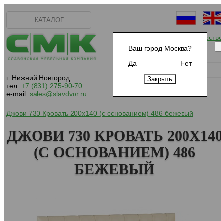
КАТАЛОГ
Начать сотрудничеств
Ваш город Москва?
Да
Нет
г. Нижний Новгород
тел:
+7 (831) 275-90-70
e-mail:
sales@slavdvor.ru
Джови 730 Кровать 200х140 (с основанием) 486 бежевый
ДЖОВИ 730 КРОВАТЬ 200Х14
(С ОСНОВАНИЕМ) 486
БЕЖЕВЫЙ