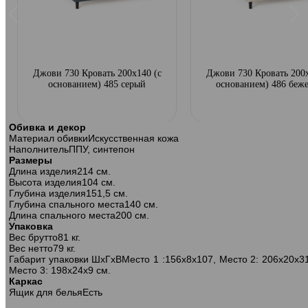
Джови 730 Кровать 200х140 (с
Джови 730 Кровать 200х
основанием) 485 серый
основанием) 486 беж
Обивка и декор
Материал обивки
Искусственная кожа
Наполнитель
ППУ, синтепон
Размеры
Длина изделия
214 см.
Высота изделия
104 см.
Глубина изделия
151,5 см.
Глубина спального места
140 см.
Длина спального места
200 см.
Упаковка
Вес брутто
81 кг.
Вес нетто
79 кг.
Габарит упаковки ШхГхВ
Место 1 :156х8х107, Место 2: 206х20х3
Место 3: 198х24х9 см.
Каркас
Ящик для белья
Есть
Джови 730 Кровать 200х180 (с
Джови 730 Кровать 200х18