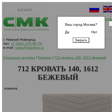
КАТАЛОГ
Начать сотрудничеств
Ваш город Москва?
Да
Нет
г. Нижний Новгород
тел:
+7 (831) 275-90-70
e-mail:
sales@slavdvor.ru
Спальные системы
/
Кровати
/
712 кровать 140, 1612 бежевый
712 КРОВАТЬ 140, 1612
БЕЖЕВЫЙ
новинка