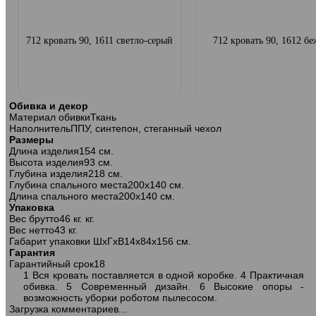
712 кровать 90, 1611 светло-серый
712 кровать 90, 1612 б
Обивка и декор
Материал обивки
Ткань
Наполнитель
ППУ, синтепон, стеганный чехол
Размеры
Длина изделия
154 см.
Высота изделия
93 см.
Глубина изделия
218 см.
Глубина спального места
200х140 см.
Длина спального места
200х140 см.
Упаковка
Вес брутто
46 кг. кг.
Вес нетто
43 кг.
Габарит упаковки ШхГхВ
14х84х156 см.
Гарантия
Гарантийный срок
18
1 Вся кровать поставляется в одной коробке. 4 Практичная
712 кровать 140, 1614 синий
712 кровать 160, 1611 светл
обивка. 5 Современный дизайн. 6 Высокие опоры -
возможность уборки роботом пылесосом.
Загрузка комментариев...