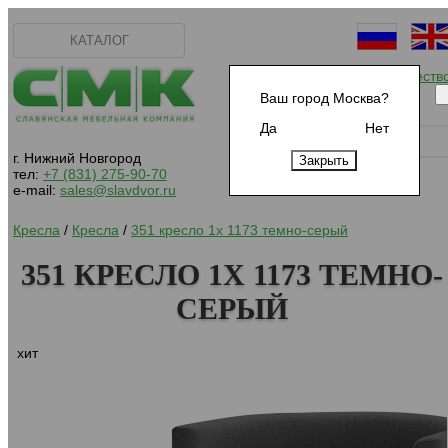
КАТАЛОГ
Начать сотрудничеств
Ваш город Москва?
Да
Нет
г. Нижний Новгород
тел:
+7 (831) 275-90-70
e-mail:
sales@slavdvor.ru
Кресла
/
Кресла
/
351 кресло 1х 1173 темно-серый
351 КРЕСЛО 1Х 1173 ТЕМНО-
СЕРЫЙ
хит