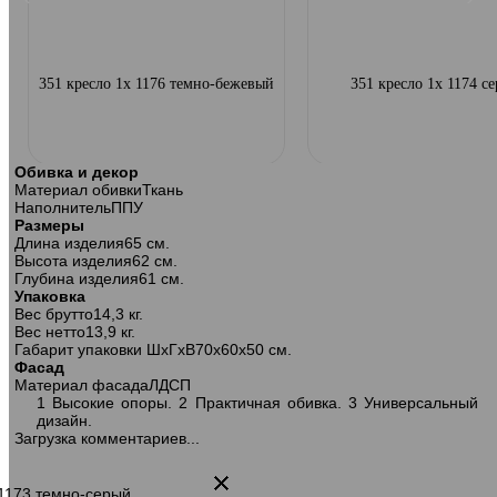
351 кресло 1х 1176 темно-бежевый
351 кресло 1х 1174 с
Обивка и декор
Материал обивки
Ткань
Наполнитель
ППУ
Размеры
Длина изделия
65 см.
Высота изделия
62 см.
Глубина изделия
61 см.
Упаковка
Вес брутто
14,3 кг.
Вес нетто
13,9 кг.
Габарит упаковки ШхГхВ
70х60х50 см.
Фасад
Материал фасада
ЛДСП
1 Высокие опоры. 2 Практичная обивка. 3 Универсальный
дизайн.
Загрузка комментариев...
351 кресло 1х 1173 темно-серый
Агата 351 кресло 1х 87 кор (Р
 1173 темно-серый