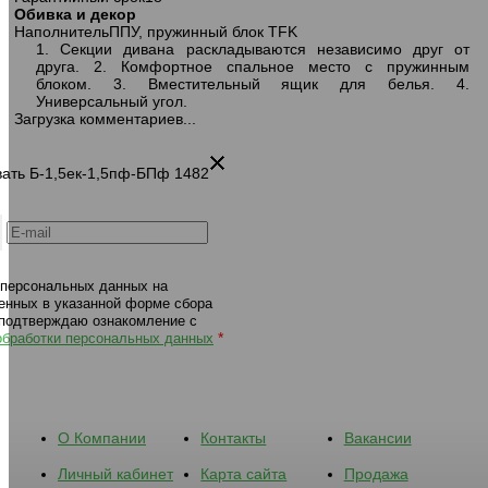
Обивка и декор
331 диван-кровать Б-2ек-1,5пф-БПф
331 диван-кровать
Наполнитель
ППУ, пружинный блок TFK
1482 коричневый
Б-1,5ек-1,5ек-1,5ек-Б 1064 
1. Секции дивана раскладываются независимо друг от
серый
друга. 2. Комфортное спальное место с пружинным
блоком. 3. Вместительный ящик для белья. 4.
Универсальный угол.
Загрузка комментариев...
овать Б-1,5ек-1,5пф-БПф 1482
 персональных данных на
енных в указанной форме сбора
 подтверждаю ознакомление с
*
обработки персональных данных
О Компании
Контакты
Вакансии
Личный кабинет
Карта сайта
Продажа