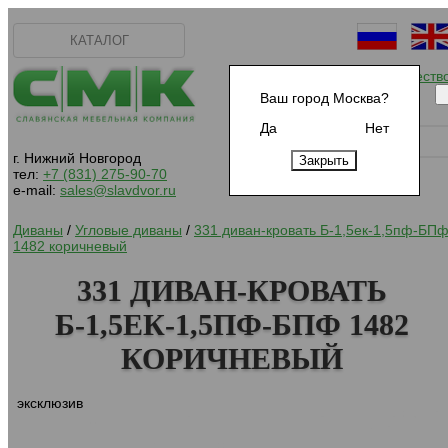
КАТАЛОГ
Начать сотрудничеств
Ваш город Москва?
Да
Нет
г. Нижний Новгород
тел:
+7 (831) 275-90-70
e-mail:
sales@slavdvor.ru
Диваны
/
Угловые диваны
/
331 диван-кровать Б-1,5ек-1,5пф-БП
1482 коричневый
331 ДИВАН-КРОВАТЬ
Б-1,5ЕК-1,5ПФ-БПФ 1482
КОРИЧНЕВЫЙ
эксклюзив